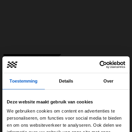
GRAND PRIX RADIO
GRAND PRIX RADIO CLASSICS
GRAND PRIX RADIO DANCE HITS
Toestemming
Details
Over
Deze website maakt gebruik van cookies
We gebruiken cookies om content en advertenties te
WELKOM BIJ GRAND PRIX RADIO
personaliseren, om functies voor social media te bieden
Grand Prix
en om ons websiteverkeer te analyseren. Ook delen we
Radio