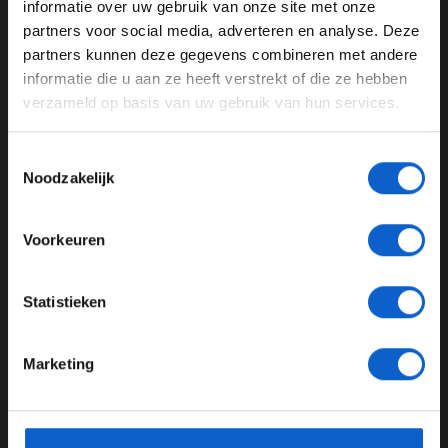
informatie over uw gebruik van onze site met onze
Ben je 24 jaar of ouder?
partners voor social media, adverteren en analyse. Deze
Pas je advertentie instellingen aan en klik hieronder om
partners kunnen deze gegevens combineren met andere
door te gaan naar de website!
informatie die u aan ze heeft verstrekt of die ze hebben
verzameld op basis van uw gebruik van hun services.
Advertentie instellingen
Toon alle alcoholische drankenadvertenties (18+)
Toestemmingsselectie
Toon alle kansspelenadvertenties (24+)
Noodzakelijk
Formule 1
Meer informatie?
Voorkeuren
UPDATES
JONGER DAN 24
Statistieken
24 JAAR OF OUDER
Marketing
*Raadpleeg ons
privacybeleid
voor meer informatie over
gegevensgebruik en -bescherming.