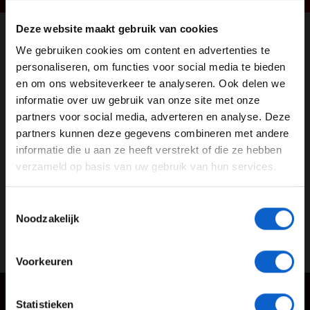
GRAND PRIX RADIO ACTIES
Deze website maakt gebruik van cookies
We gebruiken cookies om content en advertenties te
WELKOM BIJ GRAND PRIX RADIO
personaliseren, om functies voor social media te bieden
Over Grand Prix Radio
en om ons websiteverkeer te analyseren. Ook delen we
informatie over uw gebruik van onze site met onze
Ben je 24 jaar of ouder?
partners voor social media, adverteren en analyse. Deze
DOE MEE MET DE GP RACEGAME
Pas je advertentie instellingen aan en klik hieronder om
partners kunnen deze gegevens combineren met andere
door te gaan naar de website!
informatie die u aan ze heeft verstrekt of die ze hebben
verzameld op basis van uw gebruik van hun services.
NAAR DE GAME
Advertentie instellingen
Toon alle alcoholische drankenadvertenties (18+)
Toestemmingsselectie
Toon alle kansspelenadvertenties (24+)
Noodzakelijk
Meer informatie?
Voorkeuren
GA SNEL NAAR…
JONGER DAN 24
Statistieken