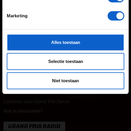
24 JAAR OF OUDER
Max Verstappen nieuws
Marketing
Grand Prix Kwalificaties
*Raadpleeg ons
privacybeleid
voor meer informatie over
gegevensgebruik en -bescherming.
Grand Prix Races
Grand Prix Kalender
Alles toestaan
Aanmelden nieuwsbrief
Selectie toestaan
ONLINE RADIO LUISTEREN
Niet toestaan
Luisteren naar Grand Prix Radio
Luisteren naar Grand Prix Classics
Luisteren naar Grand Prix Dance
Hoe te beluisteren?
GRAND PRIX RADIO