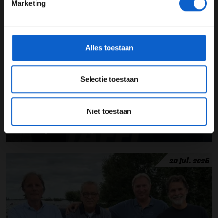
Marketing
*Raadpleeg ons
privacybeleid
voor meer informatie over
gegevensgebruik en -bescherming.
24 jul. 2026
Alles toestaan
Selectie toestaan
Niet toestaan
Veranderingen voor Verstappen | 2026 #33
20 jul. 2026