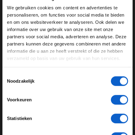
We gebruiken cookies om content en advertenties te
WELKOM BIJ GRAND PRIX RADIO
personaliseren, om functies voor social media te bieden
en om ons websiteverkeer te analyseren. Ook delen we
informatie over uw gebruik van onze site met onze
Ben je 24 jaar of ouder?
partners voor social media, adverteren en analyse. Deze
Pas je advertentie instellingen aan en klik hieronder om
partners kunnen deze gegevens combineren met andere
door te gaan naar de website!
De meerwaarde van Max | 2026 #35
informatie die u aan ze heeft verstrekt of die ze hebben
verzameld op basis van uw gebruik van hun services.
Advertentie instellingen
27 jul. 2026
Toon alle alcoholische drankenadvertenties (18+)
Toestemmingsselectie
Toon alle kansspelenadvertenties (24+)
Noodzakelijk
Meer informatie?
Voorkeuren
JONGER DAN 24
Statistieken
24 JAAR OF OUDER
Verstappen verrast vriend & vijand | 2026 #34