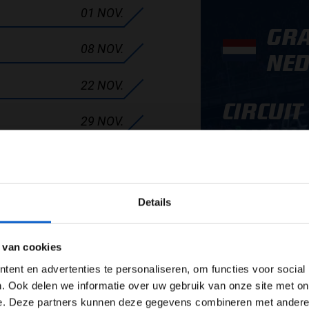
01 NOV.
GRA
08 NOV.
NED
22 NOV.
CIRCUIT
29 NOV.
ZANDV
06 DEC.
WELKOM BIJ GRAND PRIX RADIO
22 - 23 AUG. 20
08 MRT.
Details
23 AUG.
Ben je 24 jaar of ouder?
15 MRT.
ertentie instellingen aan en klik hieronder om door te gaan naar 
 van cookies
ALLE 
29 MRT.
Advertentie instellingen
ent en advertenties te personaliseren, om functies voor social
Toon alle alcoholische drankenadvertenties (18+)
. Ook delen we informatie over uw gebruik van onze site met on
03 MEI
e. Deze partners kunnen deze gegevens combineren met andere i
Toon alle kansspelenadvertenties (24+)