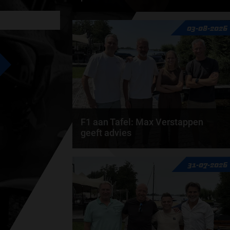
F1 TEAMS KAMPIOENSCHAP
Rob van Someren, Beitske Visser en Frans
03-08-2026
MAX VERSTAPPEN
Verschuur schuiven aan in de nieuwe F1 aan
Tafel. Iedere...
door
Tim Koenders
RACE GEMIST
F1 aan Tafel: Max Verstappen
AANMELDEN NIEUWSBRIEF
geeft advies
Max Verstappen adviseert Red Bull. Gaat
31-07-2026
NEEM CONTACT OP
George Russell weg bij Mercedes? En moet
de budgetcap...
door
de redactie van Grand Prix Radio