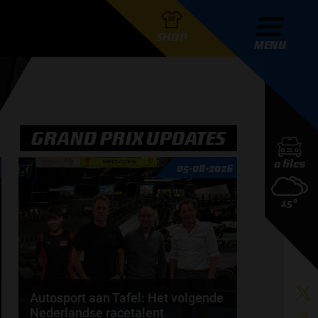
SHOP
MENU
R GRAND PRIX RADIO
GRAND PRIX UPDATES
0 files
05-08-2026
DERS
15°
D PRIX RADIO TEAM
D PRIX RADIO ACTIES
Autosport aan Tafel: Het volgende
Nederlandse racetalent