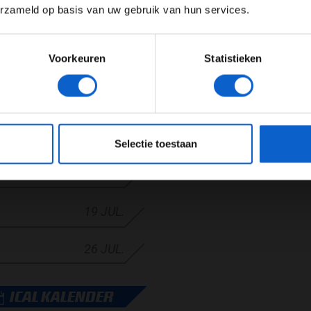
erzameld op basis van uw gebruik van hun services.
Meer informatie?
24 MEI
Voorkeuren
Statistieken
07 JUN.
JONGER DAN 24
24 JAAR OF OUDER
CATALUNYA
14 JUN.
eeg ons
privacybeleid
voor meer informatie over gegevensgebruik en -bes
28 JUN.
Selectie toestaan
TANNIË
05 JUL.
19 JUL.
26 JUL.
ICAL KALENDER