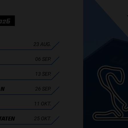
026
23 AUG.
06 SEP.
13 SEP.
AN
26 SEP.
11 OKT.
TATEN
25 OKT.