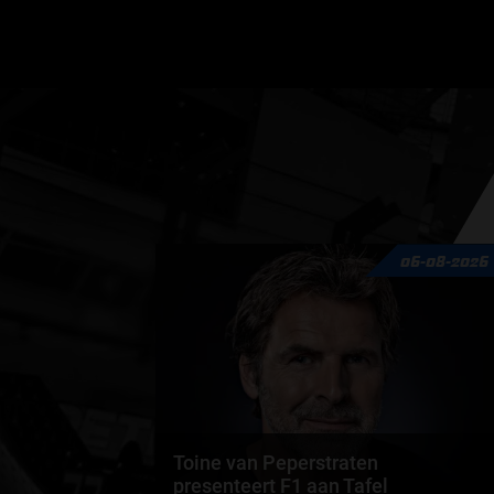
GRAND PRIX UPDATES
OVE
06-08-2026
F1 UPDATES
FOUN
F1 KWALIFICATIES
GRAN
F1 RACES
GRAN
F1 KALENDER
Toine van Peperstraten
F1 COUREURS KAMPIOENSCHAP
presenteert F1 aan Tafel