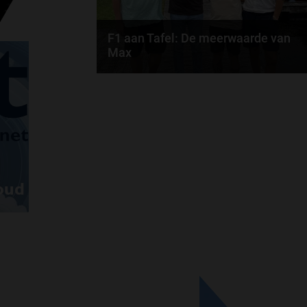
F1 aan Tafel: De meerwaarde van
Max
Geen enkele sensor kan wat Max
Verstappen voelt, Formule 1-CEO Stefano
Domenicali zorgt voor...
door
de redactie van Grand Prix Radio