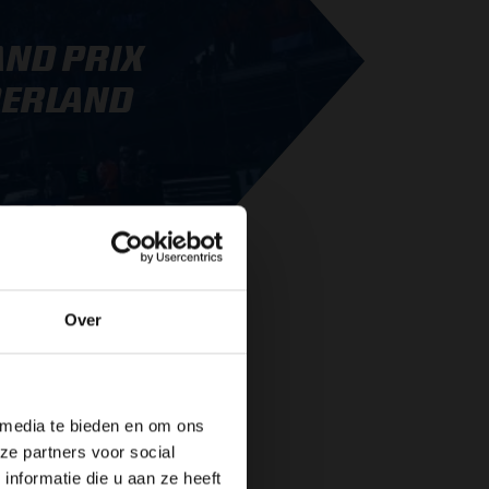
ND PRIX
ERLAND
OORT
26
Over
de website!
RACE INFO
 media te bieden en om ons
ze partners voor social
nformatie die u aan ze heeft