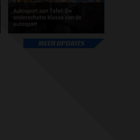
Autosport aan Tafel: De
onderschatte klasse van de
autosport
De overeenkomsten en verschillen tussen
MEER UPDATES
Jeroen Bleekemolen en Job van Uitert, het
verliezen van een...
door
de redactie van Grand Prix Radio