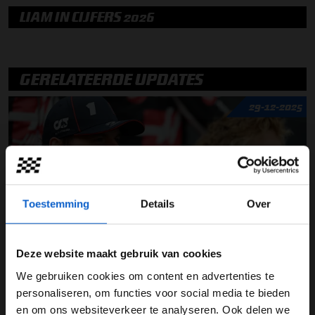
LIAM IN CIJFERS 2026
GERELATEERDE UPDATES
29-12-2025
Toestemming
Details
Over
Max Verstappen over de coureurs-wissel in 2025 "op dat moment
Deze website maakt gebruik van cookies
niet mee eens"
We gebruiken cookies om content en advertenties te
WELKOM BIJ GRAND PRIX RADIO
personaliseren, om functies voor social media te bieden
09-12-2025
en om ons websiteverkeer te analyseren. Ook delen we