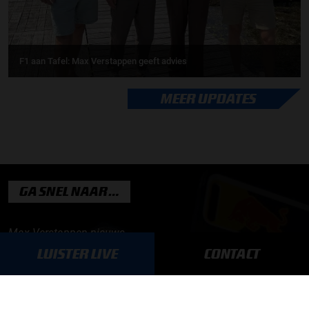
F1 aan Tafel: Max Verstappen geeft advies
MEER UPDATES
GA SNEL NAAR…
Max Verstappen nieuws
LUISTER LIVE
CONTACT
Grand Prix Kwalificaties
Grand Prix Races
Grand Prix Kalender