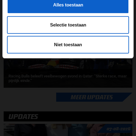
Alles toestaan
01-12-2025
Selectie toestaan
Niet toestaan
Racing Bulls beleeft veelbewogen avond in Qatar: “Sterke race, maar
pijnlijk einde.”
MEER UPDATES
UPDATES
07-08-2026