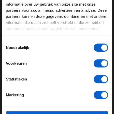
informatie over uw gebruik van onze site met onze
Ben je 24 jaar of ouder?
partners voor social media, adverteren en analyse. Deze
Pas je advertentie instellingen aan en klik hieronder om
partners kunnen deze gegevens combineren met andere
door te gaan naar de website!
informatie die u aan ze heeft verstrekt of die ze hebben
verzameld op basis van uw gebruik van hun services.
Advertentie instellingen
Toon alle alcoholische drankenadvertenties (18+)
Toestemmingsselectie
Toon alle kansspelenadvertenties (24+)
Matige race voor Racing Bulls: “We hadden geen goede strategie”
Noodzakelijk
Meer informatie?
07-12-2025
Voorkeuren
JONGER DAN 24
Statistieken
24 JAAR OF OUDER
Marketing
*Raadpleeg ons
privacybeleid
voor meer informatie over
gegevensgebruik en -bescherming.
VCARB verrast met Hadjar in Q3, terwijl Lawson gefrustreerd net
buiten top tien valt