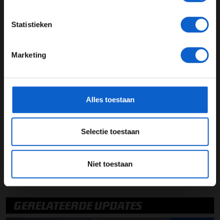
JONGER DAN 24
Statistieken
24 JAAR OF OUDER
01:39.283
Marketing
*Raadpleeg ons
privacybeleid
voor meer informatie over
RECORD RONDETIJD
gegevensgebruik en -bescherming.
Alles toestaan
Selectie toestaan
Yas Marina Circuit
Grand Prix Abu Dhabi
United Arab Emirates
Grand Prix Abu Dhabi
Niet toestaan
Yas Marina Circuit
United Arab Emirates
GERELATEERDE UPDATES