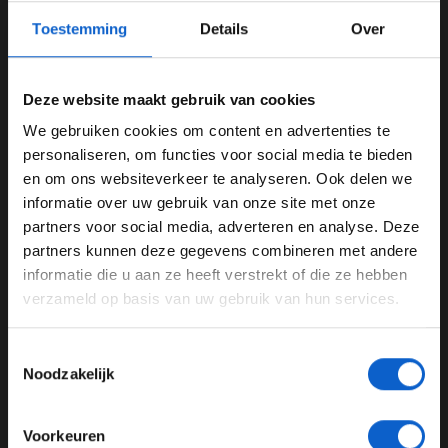
Toestemming
Details
Over
VRIJE TRAINING 1
4 DEC.
10:30
Deze website maakt gebruik van cookies
We gebruiken cookies om content en advertenties te
VRIJE TRAINING 2
4 DEC.
14:00
WELKOM BIJ GRAND PRIX RADIO
personaliseren, om functies voor social media te bieden
VRIJE TRAINING 3
5 DEC.
11:30
en om ons websiteverkeer te analyseren. Ook delen we
informatie over uw gebruik van onze site met onze
Ben je 24 jaar of ouder?
KWALIFICATIE
5 DEC.
15:00
partners voor social media, adverteren en analyse. Deze
Pas je advertentie instellingen aan en klik hieronder om
partners kunnen deze gegevens combineren met andere
RACE
6 DEC.
14:00
door te gaan naar de website!
informatie die u aan ze heeft verstrekt of die ze hebben
verzameld op basis van uw gebruik van hun services.
Advertentie instellingen
Toon alle alcoholische drankenadvertenties (18+)
Toestemmingsselectie
Toon alle kansspelenadvertenties (24+)
58
Noodzakelijk
Meer informatie?
RONDEN
Voorkeuren