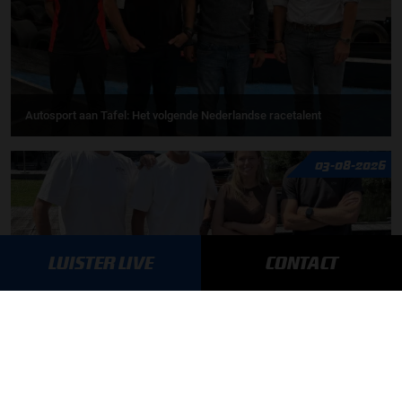
Autosport aan Tafel: Het volgende Nederlandse racetalent
03-08-2026
LUISTER LIVE
CONTACT
F1 aan Tafel: Max Verstappen geeft advies