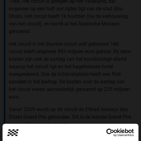
Tilke. Het circuit is gelegen op het Yaseiland, dat
ongeveer op een half uur rijden ligt van de stad Abu
Dhabi. Het circuit heeft 16 bochten (na de verbouwing
van het circuit), en wordt al het Arabische Monaco
genoemd.
Het circuit is het duurste circuit ooit gebouwd. Het
circuit heeft ongeveer 893 miljoen euro gekost. Bij deze
kosten zijn ook de aanleg van het kunstmatige eiland
waarop het circuit ligt en het hagelnieuwe hotel
meegerekend. Ook de lichtinstallatie heeft een flink
aandeel in het bedrag. De kosten voor de aanleg van
het circuit waren aanvankelijk geraamd op 225 miljoen
euro.
Vanaf 2009 wordt op dit circuit de Etihad Airways Abu
Dhabi Grand Prix gehouden. Dit is de laatste Grand Prix
van een Formule 1-seizoen.
Bron: Wikipedia