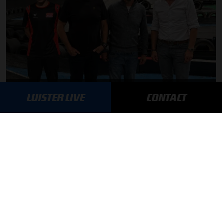
Autosport aan Tafel: Het volgende Nederlandse racetalent
LUISTER LIVE
CONTACT
03-08-2026