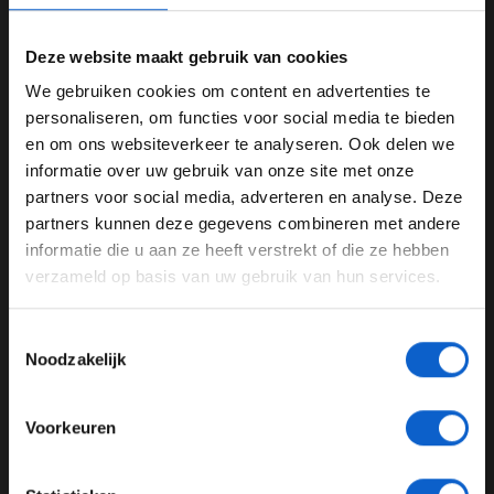
01:19.511
Deze website maakt gebruik van cookies
We gebruiken cookies om content en advertenties te
WELKOM BIJ GRAND PRIX RADIO
personaliseren, om functies voor social media te bieden
RECORD RONDETIJD
en om ons websiteverkeer te analyseren. Ook delen we
informatie over uw gebruik van onze site met onze
Ben je 24 jaar of ouder?
partners voor social media, adverteren en analyse. Deze
Pas je advertentie instellingen aan en klik hieronder om
partners kunnen deze gegevens combineren met andere
door te gaan naar de website!
informatie die u aan ze heeft verstrekt of die ze hebben
verzameld op basis van uw gebruik van hun services.
Advertentie instellingen
Toon alle alcoholische drankenadvertenties (18+)
Toestemmingsselectie
Toon alle kansspelenadvertenties (24+)
Noodzakelijk
Meer informatie?
Voorkeuren
JONGER DAN 24