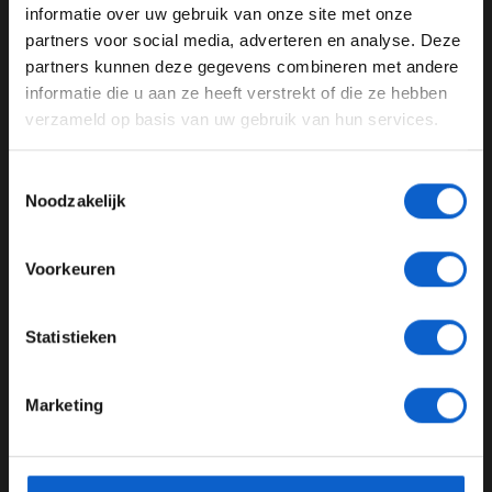
informatie over uw gebruik van onze site met onze
Ben je 24 jaar of ouder?
partners voor social media, adverteren en analyse. Deze
Pas je advertentie instellingen aan en klik hieronder om
partners kunnen deze gegevens combineren met andere
door te gaan naar de website!
informatie die u aan ze heeft verstrekt of die ze hebben
verzameld op basis van uw gebruik van hun services.
Advertentie instellingen
Dit bericht op Instagram bekijken
Toon alle alcoholische drankenadvertenties (18+)
Toestemmingsselectie
Toon alle kansspelenadvertenties (24+)
Noodzakelijk
Meer informatie?
Voorkeuren
JONGER DAN 24
Statistieken
24 JAAR OF OUDER
Marketing
*Raadpleeg ons
privacybeleid
voor meer informatie over
Een bericht gedeeld door Mercedes-AMG PETRONAS F1 Team (@mercedesamgf1)
gegevensgebruik en -bescherming.