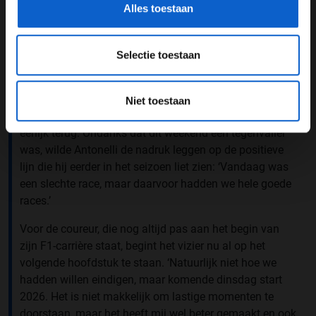
Rookie jaar
Alles toestaan
Voor Kimi Antonelli werd Abu Dhabi een van zijn
zwaarste races van het seizoen. De jonge Italiaan, die
Selectie toestaan
dit jaar zijn debuut maakte, moest genoegen nemen
met P15 na een race waarin niets vanzelf ging. ‘Het
was een van de keren dat het heel lastig was in de auto.
Niet toestaan
We hadden gewoon geen snelheid vandaag,’ blikte hij
eerlijk terug. Ondanks dat dit weekend een tegenvaller
was, wilde Antonelli de nadruk leggen op de positieve
lijn die hij eerder in het seizoen liet zien: ‘Vandaag was
een slechte race, maar daarvoor hadden we hele goede
races.’
Voor de coureur, die nog altijd pas aan het begin van
zijn F1-carrière staat, begint het vizier nu al op het
volgende hoofdstuk te staan. ‘Natuurlijk niet hoe we
hadden willen eindigen, maar komende dinsdag start
2026. Het is niet makkelijk om lastige momenten te
doorstaan, maar het heeft mij wel beter gemaakt en ook