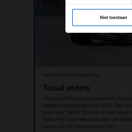
*Raadpl
Niet toestaan
Foto: Red Bull Content Pool
Totaal anders
Volgens Lindblad is de nieuwe auto duideli
reglementswijzigingen voor 2026. “Het is he
spannend,” zei hij. “Ik denk na over hoe ik
halen. Het is een leerproces voor ons allema
geniet van het begin van deze reis.”