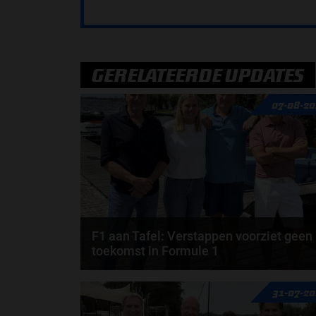
GERELATEERDE UPDATES
07-08-20
F1 aan Tafel: Verstappen voorziet geen
toekomst in Formule 1
Max Verstappen wil géén Formule 1-team, de FIA e
31-07-2
de motorfabrikanten zaten niet op één lijn en...