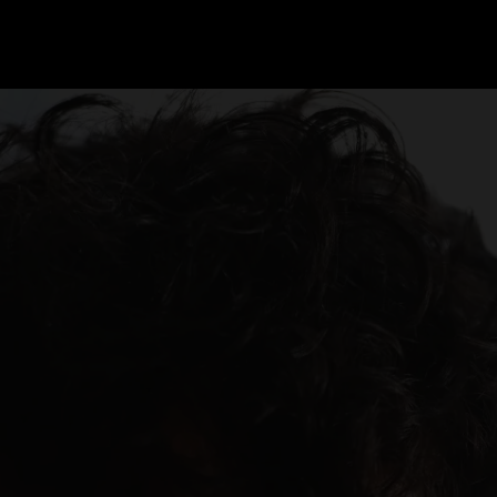
GRAND PRIX UPDATES
OVE
F1 UPDATES
FOUN
F1 KWALIFICATIES
GRAN
F1 RACES
GRAN
F1 KALENDER
F1 COUREURS KAMPIOENSCHAP