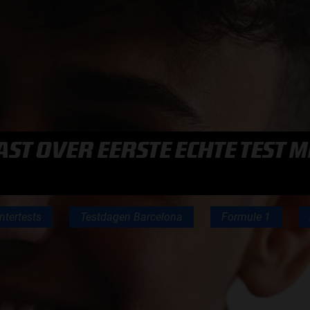
F1 TEAMS KAMPIOENSCHAP
MAX VERSTAPPEN
RACE GEMIST
ST OVER EERSTE ECHTE TEST M
AANMELDEN NIEUWSBRIEF
ntertests
Testdagen Barcelona
Formule 1
NEEM CONTACT OP