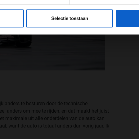
eeg ons
privacybeleid
voor meer informatie over gegevensgebruik en -bes
Selectie toestaan
jk anders te besturen door de technische
el anders om mee te rijden, en dat maakt het juist
 het maximale uit alle onderdelen van de auto kan
al, want de auto is totaal anders dan vorig jaar. Ik