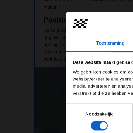
maken.”
Positieve dag
De 18-jarige coureur prees het team voor e
dag. We hebben zonder grote problemen ger
Toestemming
ook bij Red Bull Powertrains en Ford voo
afwerken. Er zijn nog wat punten om aan t
Pas je adv
positieve dag.”
Deze website maakt gebruik
We gebruiken cookies om cont
websiteverkeer te analyseren
media, adverteren en analys
verstrekt of die ze hebben v
Toestemmingsselectie
Noodzakelijk