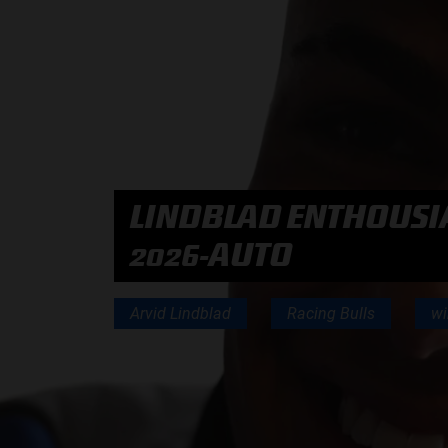
PODCASTS
HOE TE BELUISTEREN?
PODCAST PRESENTATOREN
LINDBLAD ENTHOUSIA
PODCAST F1 AAN TAFEL
2026-AUTO
PODCAST AUTOSPORT AAN TAFEL
Arvid Lindblad
Racing Bulls
wi