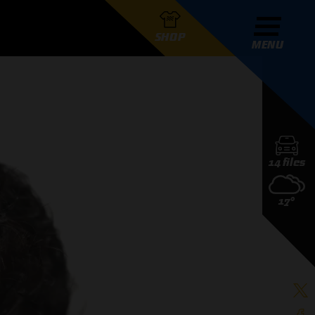
SHOP
MENU
R GRAND PRIX RADIO
14 files
DERS
17°
D PRIX RADIO TEAM
D PRIX RADIO ACTIES