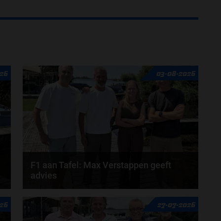
26
03-08-2026
F1 aan Tafel: Max Verstappen geeft
advies
n
Max Verstappen adviseert Red Bull. Gaat George
026
27-07-2026
Russell weg bij Mercedes? En moet de budgetcap...