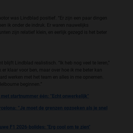
tor was Lindblad positief. “Er zijn een paar dingen
en ik onder de indruk. Er waren nauwelijks
n zijn relatief klein, en eerlijk gezegd is het beter
 blijft Lindblad realistisch. “Ik heb nog veel te leren,”
 ik er klaar voor ben, maar over hoe ik me beter kan
, hard werken met het team en alles in me opnemen.
Melbourne beginnen.”
met startnummer één: ''Echt onwerkelijk''
celona: “Je moet de grenzen opzoeken als je snel
uwe F1 2026-bolides: "Erg cool om te zien"