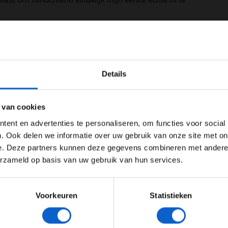
en probleemloze testdag. “Ik heb echt genoten van de
WELKOM BIJ GRAND PRIX RADIO
eden, dus alle credits voor iedereen bij VCARB en
Details
r de ondersteuning. We hebben het programma kunnen
Ben je 24 jaar of ouder?
e werken, maar over het algemeen was het een
ertentie instellingen aan en klik hieronder om door te gaan naar 
 van cookies
Advertentie instellingen
ent en advertenties te personaliseren, om functies voor social
Toon alle alcoholische drankenadvertenties (18+)
. Ook delen we informatie over uw gebruik van onze site met on
e. Deze partners kunnen deze gegevens combineren met andere i
Toon alle kansspelenadvertenties (24+)
erzameld op basis van uw gebruik van hun services.
Meer informatie?
Voorkeuren
Statistieken
JONGER DAN 24
24 JAAR OF OUDER