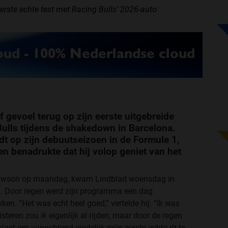
erste echte test met Racing Bulls’ 2026-auto
f gevoel terug op zijn eerste uitgebreide
ulls tijdens de shakedown in Barcelona.
idt op zijn debuutseizoen in de Formule 1,
en benadrukte dat hij volop geniet van het
Lawson op maandag, kwam Lindblad woensdag in
ya. Door regen werd zijn programma een dag
ken. “Het was echt heel goed,” vertelde hij. “Ik was
isteren zou ik eigenlijk al rijden, maar door de regen
iast om vanochtend eindelijk mijn eerste echte rit te