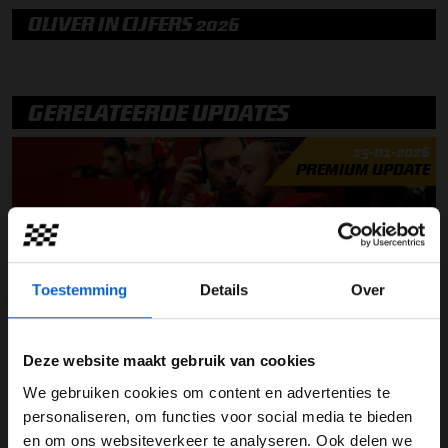
OLIVER IN CIJFERS 2026
GERELATEERDE UPDATES
25-01-2026
PREMIUM UPDATE
Toestemming
Details
Over
Deze website maakt gebruik van cookies
Ferrari-coureurs kijken uit naar een uitdagend 2026-seizoen
We gebruiken cookies om content en advertenties te
WELKOM BIJ GRAND PRIX RADIO
personaliseren, om functies voor social media te bieden
24-01-2026
PREMIUM UPDATE
en om ons websiteverkeer te analyseren. Ook delen we