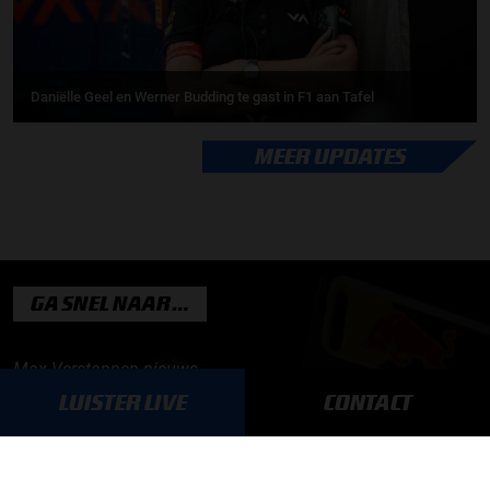
Daniëlle Geel en Werner Budding te gast in F1 aan Tafel
MEER UPDATES
GA SNEL NAAR…
Max Verstappen nieuws
LUISTER LIVE
CONTACT
Grand Prix Kwalificaties
Grand Prix Races
Grand Prix Kalender