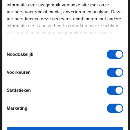
informatie over uw gebruik van onze site met onze
Ben je 24 jaar of ouder?
partners voor social media, adverteren en analyse. Deze
Pas je advertentie instellingen aan en klik hieronder om
partners kunnen deze gegevens combineren met andere
door te gaan naar de website!
informatie die u aan ze heeft verstrekt of die ze hebben
verzameld op basis van uw gebruik van hun services.
Advertentie instellingen
Toon alle alcoholische drankenadvertenties (18+)
Toestemmingsselectie
Toon alle kansspelenadvertenties (24+)
Lewis Hamilton: “Mooiste tijd van het jaar”
Noodzakelijk
Meer informatie?
23-01-2026
Voorkeuren
PREMIUM UPDATE
JONGER DAN 24
Statistieken
24 JAAR OF OUDER
Marketing
*Raadpleeg ons
privacybeleid
voor meer informatie over
gegevensgebruik en -bescherming.
Ferrari presenteert de SF-26: Dit is de nieuwe F1-auto van Ferrari
voor 2026