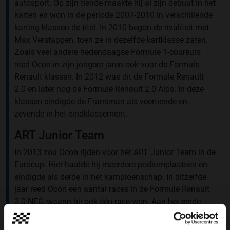
autosport. Op zijn tiende maakte hij al zijn debuut in het
karten en won in de periode 2007-2010 in verschillende
karting klassen de titel. In 2010 begon de rivaliteit met
Max Verstappen, toen ze in dezelfde kartklasse zaten.
Zoals veel andere hedendaagse Formule 1-coureurs
reed Ocon in zijn jongere jaren ook voor de Formule
Renault klassen. In 2012 was dit de Formule Renault
2.0 en later nog de Formule Renault 2.0 Alps. In deze
klassen eindigde de Fransman als veertiende en
zevende in het eindklassement.
ART Junior Team
In 2013 zou Ocon rijden voor het ART Junior Team in de
Eurocup. Hier haalde hij meerdere podiumplaatsen en
eindigde als derde in het kampioenschap. In ditzelfde
jaar reed Ocon een aantal races in de Formule Renault
2.0 NEC, waarin hij ook één race won. Aan het einde
van het 2013-seizoen maakte Ocon de overstap naar de
Formule 3. Hier zou hij voor het team van Prema gaan