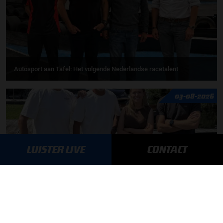
Autosport aan Tafel: Het volgende Nederlandse racetalent
03-08-2026
LUISTER LIVE
CONTACT
F1 aan Tafel: Max Verstappen geeft advies