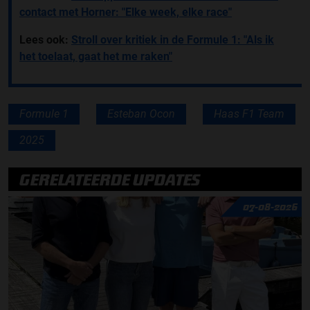
contact met Horner: "Elke week, elke race"
Lees ook:
Stroll over kritiek in de Formule 1: "Als ik
het toelaat, gaat het me raken"
Formule 1
Esteban Ocon
Haas F1 Team
2025
GERELATEERDE UPDATES
07-08-2026