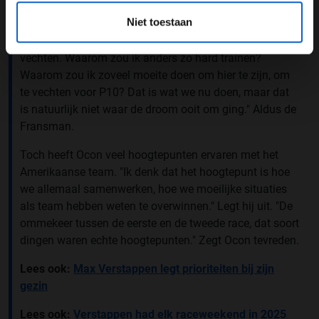
Ondanks de mindere resultaten is Ocon dus nog zeker
Niet toestaan
niet klaar met het gevecht voor een titel. "Ik ben hier met
het doel om in de toekomst voor dat kampioenschap te
vechten. Waarom zou ik anders zo hard trainen?
Waarom zou ik zoveel moeite doen om hier te zijn, om
te vechten voor P10? Dat is wat we nu doen, maar dat
is natuurlijk niet waar de droom ooit om ging." Aldus de
Fransman.
Toch heeft Ocon veel hoogtepunten ervaren met het
Amerikaanse team. "Ik denk dat het hoogtepunt is hoe
we allemaal samenwerken, hoe we moeilijke situaties
als team hebben weten te overwinnen." Legt hij uit. "De
ommekeer tussen de eerste en de tweede race, dat soort
dingen waren echte hoogtepunten." Zegt Ocon tevreden.
Lees ook:
Max Verstappen legt prioriteiten bij zijn
gezin
Lees ook:
Verstappen had elk raceweekend in 2025