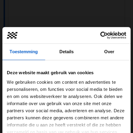
View this post on Instagram
Toestemming
Details
Over
Deze website maakt gebruik van cookies
We gebruiken cookies om content en advertenties te
WELKOM BIJ GRAND PRIX RADIO
personaliseren, om functies voor social media te bieden
en om ons websiteverkeer te analyseren. Ook delen we
informatie over uw gebruik van onze site met onze
Ben je 24 jaar of ouder?
partners voor social media, adverteren en analyse. Deze
Pas je advertentie instellingen aan en klik hieronder om
partners kunnen deze gegevens combineren met andere
A post shared by Esteban Ocon (@estebanocon)
door te gaan naar de website!
informatie die u aan ze heeft verstrekt of die ze hebben
verzameld op basis van uw gebruik van hun services.