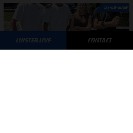
03-08-2026
LUISTER LIVE
CONTACT
F1 aan Tafel: Max Verstappen geeft advies
MEER UPDATES
BLIJF OP DE HOOGTE!
SCHRIJF JE IN VOOR ONZE NIEUWSBRIEF