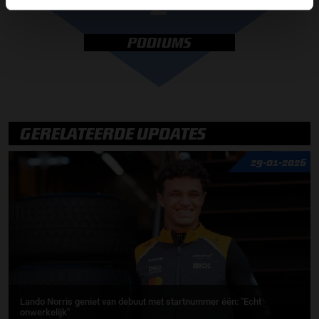
2
PODIUMS
GERELATEERDE UPDATES
29-01-2026
Lando Norris geniet van debuut met startnummer één: ''Echt
onwerkelijk''