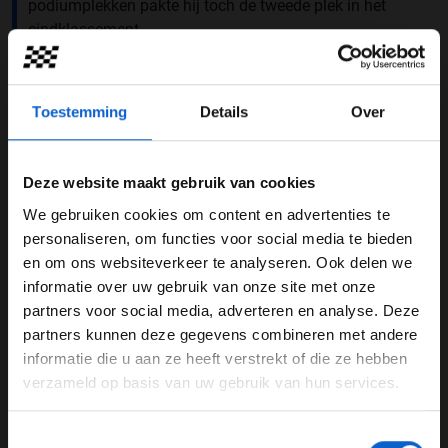
podiumplekken pakte hij toch de tweede plek in het
eindklassement.
Bij McLaren hielden ze Norris goed in de gaten en werd
hij in 2017 vastgelegd als McLaren-junior waardoor hij
Toestemming
Details
Over
in 2018 ingezet werd als testcoureur en een aantal vrije
trainingen mocht rijden. Hoewel hij eerst nog als te jong
werd gezien, wist hij toch het team van McLaren te
Deze website maakt gebruik van cookies
overtuigen. Het team uit Woking promoveerde daarom
naar de Formule 1 voor het seizoen 2019. Het debuut
We gebruiken cookies om content en advertenties te
WELKOM BIJ GRAND PRIX RADIO
van de jonge Brit bleek een groot succes en McLaren
personaliseren, om functies voor social media te bieden
kende hun meest succesvolle jaar sinds 2012. Reden
en om ons websiteverkeer te analyseren. Ook delen we
genoeg voor het team om al vroeg in het seizoen
informatie over uw gebruik van onze site met onze
Ben je 24 jaar of ouder?
bekend te maken dat ze Norris zouden aanhouden in
partners voor social media, adverteren en analyse. Deze
Pas je advertentie instellingen aan en klik hieronder om
2020.
partners kunnen deze gegevens combineren met andere
door te gaan naar de website!
informatie die u aan ze heeft verstrekt of die ze hebben
Tijdens de openingsrace van het Formule 1-seizoen in
verzameld op basis van uw gebruik van hun services.
Advertentie instellingen
Oostenrijk wist Norris als vierde te eindigen. Door een
Toon alle alcoholische drankenadvertenties (18+)
tijdstraf van Lewis Hamilton werd dit uiteindelijk een
Toestemmingsselectie
derde plek. Hiermee behaalde hij de eerste podiumplek
Toon alle kansspelenadvertenties (24+)