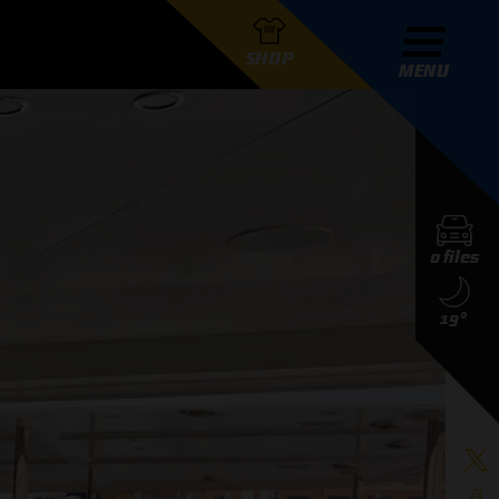
SHOP
MENU
R GRAND PRIX RADIO
0 files
DERS
19°
D PRIX RADIO TEAM
D PRIX RADIO ACTIES