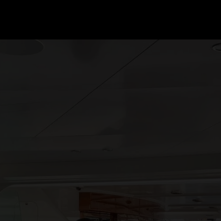
GRAND PRIX UPDATES
OVE
F1 UPDATES
FOUN
F1 KWALIFICATIES
GRAN
F1 RACES
GRAN
F1 KALENDER
F1 COUREURS KAMPIOENSCHAP