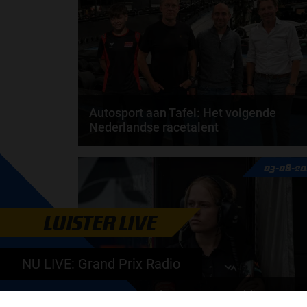
Autosport aan Tafel: Het volgende
Nederlandse racetalent
Hoe klim je naar te top in de racewereld? Wat is er
03-08-20
nodig om alles uit je carrière te halen? En hoe...
door
de redactie van Grand Prix Radio
LUISTER LIVE
NU LIVE: Grand Prix Radio
Daniëlle Geel en Werner Budding te gas