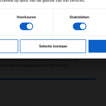
erzameld op basis van uw gebruik van hun services.
Meer informatie?
Voorkeuren
Statistieken
 2017 tijdens de Grand Prix van Maleisië als invaller
full-time coureur voor Toro Rosso in 2018 naast
JONGER DAN 24
24 JAAR OF OUDER
naar Red Bull Racing maar, helaas maakte de
werd weer gedegradeerd naar Toro Rosso na de
eeg ons
privacybeleid
voor meer informatie over gegevensgebruik en -bes
 de Grand Prix van Brazilië waarin tweede werd na
Selectie toestaan
 Hamilton. Maar de ultieme revenge kwam tijdens de
 overwinning pakte met AlphaTauri. Hij behield zijn
e podiumplaats in Baku. Gasly rijdt in 2022 nog
ig met zijn terugweg naar Red Bull Racing.