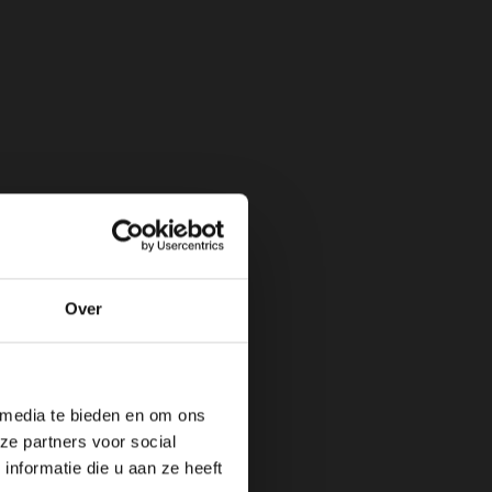
Over
de website!
 media te bieden en om ons
ze partners voor social
nformatie die u aan ze heeft