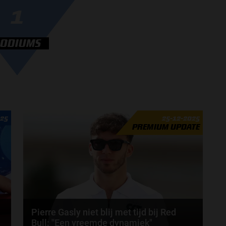
1
PODIUMS
025
25-12-2025
PREMIUM UPDATE
Pierre Gasly niet blij met tijd bij Red
Bull: ''Een vreemde dynamiek"