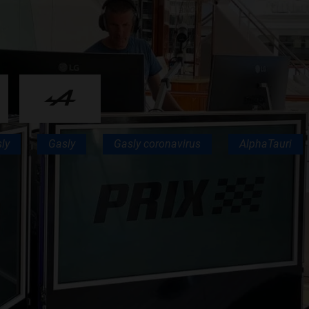
F1 TEAMS KAMPIOENSCHAP
MAX VERSTAPPEN
RACE GEMIST
sly
Gasly
Gasly coronavirus
AlphaTauri
AANMELDEN NIEUWSBRIEF
NEEM CONTACT OP