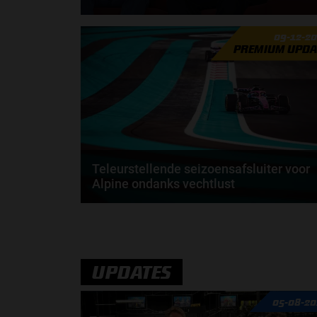
Pierre Gasly en Esteban Ocon zijn twee coureurs me
09-12-2
een rommelig verleden. Zo zijn de twee Fransen...
PREMIUM UPDA
door
Elvira Kieboom
Teleurstellende seizoensafsluiter voor
Alpine ondanks vechtlust
Voor Alpine eindigde het seizoen op pijnlijke wijze,
met een race waarin zowel tempo als resultaat...
door
Sophie Boelhouwers
UPDATES
05-08-20