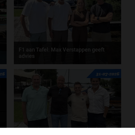
F1 aan Tafel: Max Verstappen geeft
advies
Max Verstappen adviseert Red Bull. Gaat George
26
31-07-2026
Russell weg bij Mercedes? En moet de budgetcap...
door
de redactie van Grand Prix Radio
t