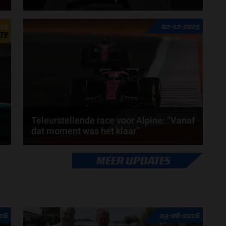
t
Het team van Red Bull Racing heeft al flink wat
025
02-12-2025
coureurs gehad de afgelopen jaren. Iemand die
TE
ook...
door
Elvira Kieboom
Teleurstellende race voor Alpine: “Vanaf
dat moment was het klaar”
Door een pitstraatstart en een vroege botsing lukte
MEER UPDATES
het beide mannen niet om punten te scoren in...
door
Fenna van Loon
26
03-08-2026