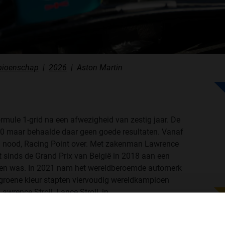
ioenschap
2026
Aston Martin
rmule 1-grid na een afwezigheid van zestig jaar. De
960 maar behaalde daar geen goede resultaten. Vanaf
ld nood, Racing Point over. Met zakenman Lawrence
t sinds de Grand Prix van België in 2018 aan een
nden was. In 2021 nam het wereldberoemde automerk
 groene kleur stapten viervoudig wereldkampioen
awrence Stroll, Lance Stroll, in.
2021 werd het team zevende in het
WELKOM BIJ GRAND PRIX RADIO
 voor Sebastian Vettel in Bakoe. Vettel wist de