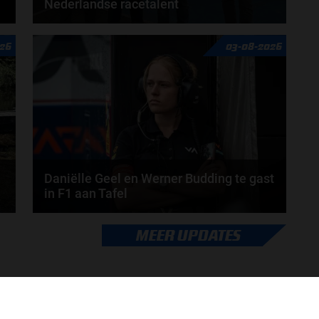
Nederlandse racetalent
Hoe klim je naar te top in de racewereld? Wat is er
26
03-08-2026
nodig om alles uit je carrière te halen? En hoe...
door
de redactie van Grand Prix Radio
Daniëlle Geel en Werner Budding te gast
in F1 aan Tafel
Daniëlle Geel, Werner Budding en Ronald Molendijk
MEER UPDATES
schuiven aan in de nieuwe F1 aan Tafel. Maandag...
door
de redactie van Grand Prix Radio