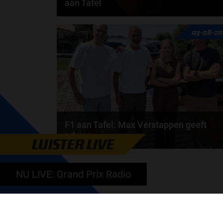
aan Tafel
Rob van Someren, Beitske Visser en Frans
03-08-20
Verschuur schuiven aan in de nieuwe F1 aan Tafel.
Iedere...
door
Tim Koenders
F1 aan Tafel: Max Verstappen geeft
advies
LUISTER LIVE
Max Verstappen adviseert Red Bull. Gaat George
Russell weg bij Mercedes? En moet de budgetcap...
NU LIVE: Grand Prix Radio
door
de redactie van Grand Prix Radio