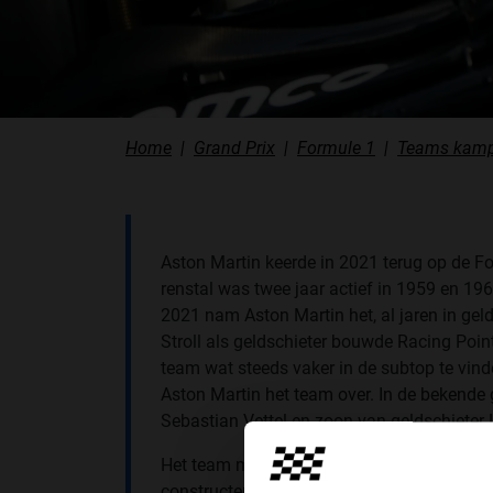
Home
Grand Prix
Formule 1
Teams kamp
Aston Martin keerde in 2021 terug op de Fo
renstal was twee jaar actief in 1959 en 1
2021 nam Aston Martin het, al jaren in ge
Stroll als geldschieter bouwde Racing Poin
team wat steeds vaker in de subtop te vi
Aston Martin het team over. In de bekende
Sebastian Vettel en zoon van geldschieter L
Het team maakte niet heel veel indruk. In 
constructeurskampioenschap met één podium