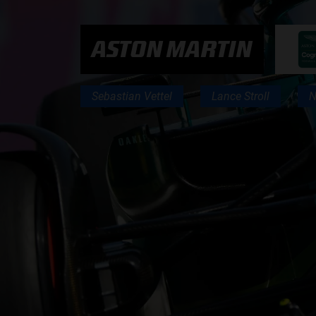
PODCASTS
ASTON MARTIN
HOE TE BELUISTEREN?
Sebastian Vettel
Lance Stroll
N
PODCAST PRESENTATOREN
PODCAST F1 AAN TAFEL
PODCAST AUTOSPORT AAN TAFEL