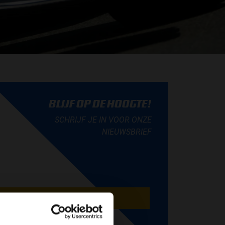
BLIJF OP DE HOOGTE!
SCHRIJF JE IN VOOR ONZE
NIEUWSBRIEF
AANMELDEN