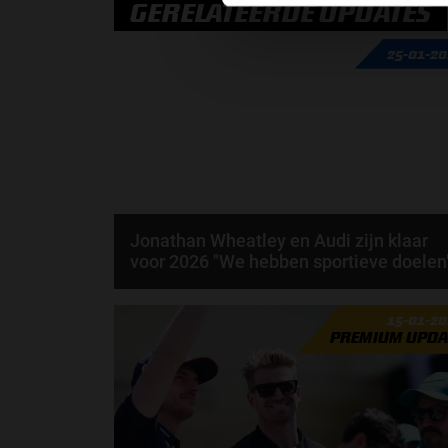
GERELATEERDE UPDATES
25-01-2
Jonathan Wheatley en Audi zijn klaar
voor 2026 "We hebben sportieve doelen
Per 2026 zeggen we gedag tegen KICK Sauber en
15-01-2
hallo tegen Audi. Toch verandert er op het eerste
PREMIUM UPDA
oog...
door
Elvira Kieboom