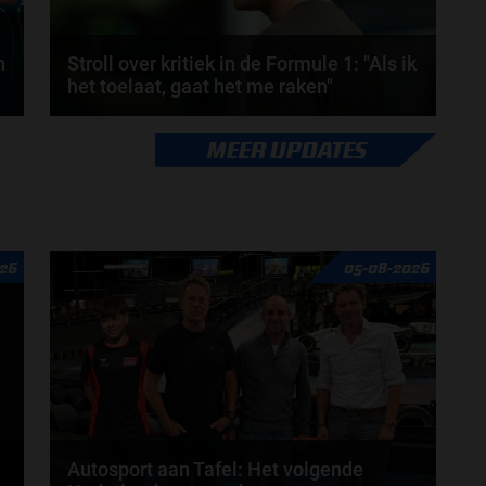
n
Stroll over kritiek in de Formule 1: "Als ik
het toelaat, gaat het me raken"
Lance Stroll rijdt inmiddels al sinds 2017 in de
MEER UPDATES
Formule 1 en heeft in die periode geleerd hoe hij...
door
Sophie Boelhouwers
26
05-08-2026
Autosport aan Tafel: Het volgende