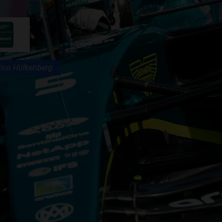
F1 TEAMS KAMPIOENSCHAP
MAX VERSTAPPEN
ico Hülkenberg
RACE GEMIST
AANMELDEN NIEUWSBRIEF
NEEM CONTACT OP