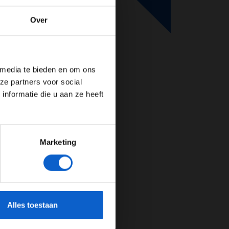
Over
de website!
 media te bieden en om ons
ze partners voor social
nformatie die u aan ze heeft
Marketing
cherming.
Alles toestaan