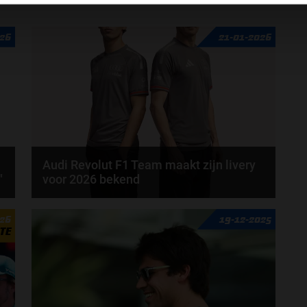
026
21-01-2026
Audi Revolut F1 Team maakt zijn livery
"
voor 2026 bekend
Op dit moment zijn meerdere teams bezig met de
026
19-12-2025
lancering van hun auto voor het 2026-seizoen. Zo...
TE
door
de redactie Grand Prix Radio