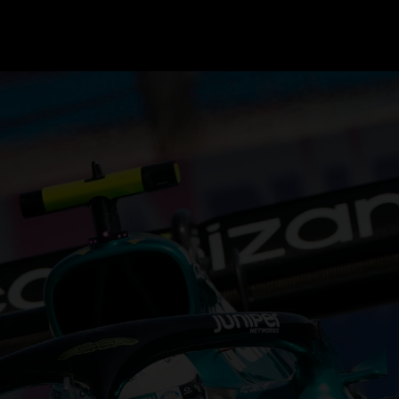
GRAND PRIX UPDATES
OVE
F1 UPDATES
FOUN
F1 KWALIFICATIES
GRAN
F1 RACES
GRAN
F1 KALENDER
F1 COUREURS KAMPIOENSCHAP