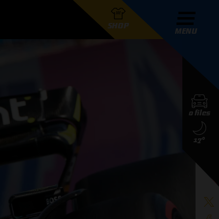
SHOP
MENU
R GRAND PRIX RADIO
0 files
DERS
17°
D PRIX RADIO TEAM
D PRIX RADIO ACTIES