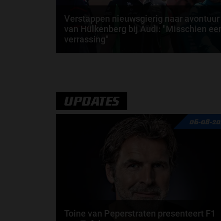
Verstappen nieuwsgierig naar avontuur
van Hülkenberg bij Audi: "Misschien ee
verrassing"
Max Verstappen is onlangs ingegaan op het nieuwe
Formule 1-team van Audi. De Nederlander is
benieuwd...
door
Jarlo van der Vloed
UPDATES
06-08-20
Toine van Peperstraten presenteert F1