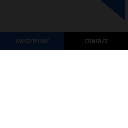
LUISTER LIVE
CONTACT
GA SNEL NAAR…
Max Verstappen nieuws
Grand Prix Kwalificaties
Grand Prix Races
Grand Prix Kalender
Aanmelden nieuwsbrief
ONLINE RADIO LUISTEREN