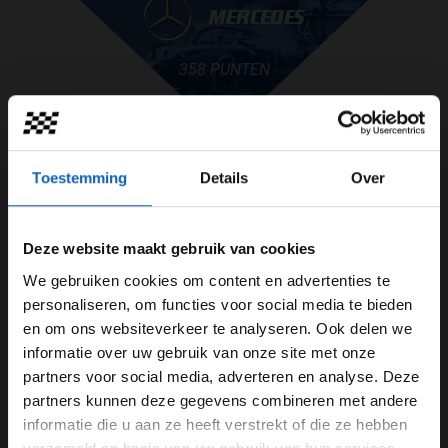
MERCEDES
358 PUNTEN
Toestemming
Details
Over
1
MERCEDES
358 PUNTEN
Deze website maakt gebruik van cookies
2
FERRARI
285 PUNTEN
We gebruiken cookies om content en advertenties te
WELKOM BIJ GRAND PRIX RADIO
personaliseren, om functies voor social media te bieden
3
MCLAREN
195 PUNTEN
en om ons websiteverkeer te analyseren. Ook delen we
informatie over uw gebruik van onze site met onze
Ben je 24 jaar of ouder?
4
RED BULL RACING
151 PUNTEN
partners voor social media, adverteren en analyse. Deze
Pas je advertentie instellingen aan en klik hieronder om
partners kunnen deze gegevens combineren met andere
door te gaan naar de website!
5
ALPINE
61 PUNTEN
informatie die u aan ze heeft verstrekt of die ze hebben