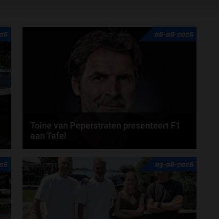
26
06-08-2026
Toine van Peperstraten presenteert F1
aan Tafel
n
Rob van Someren, Beitske Visser en Frans
26
03-08-2026
Verschuur schuiven aan in de nieuwe F1 aan Tafel.
Iedere...
door
Tim Koenders