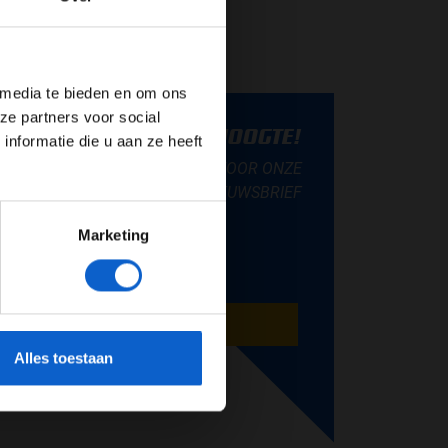
de website!
 media te bieden en om ons
ze partners voor social
BLIJF OP DE HOOGTE!
nformatie die u aan ze heeft
SCHRIJF JE IN VOOR ONZE
NIEUWSBRIEF
Marketing
AANMELDEN
cherming.
Alles toestaan