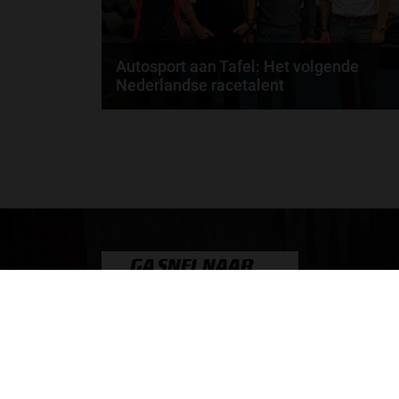
Autosport aan Tafel: Het volgende
Nederlandse racetalent
Hoe klim je naar te top in de racewereld? Wat is er
nodig om alles uit je carrière te halen? En hoe...
door
de redactie van Grand Prix Radio
GA SNEL NAAR…
Max Verstappen nieuws
Grand Prix Kwalificaties
Grand Prix Races