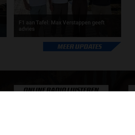
F1 aan Tafel: Max Verstappen geeft
advies
Max Verstappen adviseert Red Bull. Gaat George
MEER UPDATES
Russell weg bij Mercedes? En moet de budgetcap...
door
de redactie van Grand Prix Radio
ONLINE RADIO LUISTEREN
Luisteren naar Grand Prix Radio
Ov
Luisteren naar Grand Prix Classics
Fo
Luisteren naar Grand Prix Dance
Ac