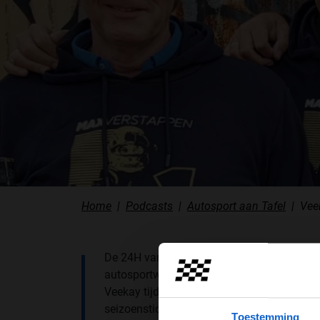
PODCASTS
HOE TE BELUISTEREN?
PODCAST PRESENTATOREN
PODCAST F1 AAN TAFEL
PODCAST AUTOSPORT AAN TAFEL
Home
Podcasts
Autosport aan Tafel
Vee
De 24H van de Nürburgring leverde ouderw
autosportwaanzin op. Wat zijn de kansen 
Veekay tijdens de Indy 500? En je maakt k
seizoensticket voor de NASCAR Euro Series
Toestemming