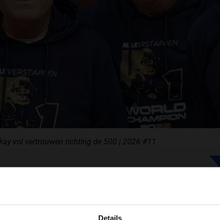
F1 TEAMS KAMPIOENSCHAP
MAX VERSTAPPEN
RACE GEMIST
AANMELDEN NIEUWSBRIEF
kay vol vertrouwen richting de 500 | 2026 #11
NEEM CONTACT OP
etse
van Rinus
WELKOM BIJ GRAND PRIX RADIO
ans op een
.
Details