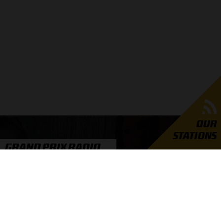
OUR
STATIONS
GRAND PRIX RADIO
er Grand Prix Radio
unders
ties