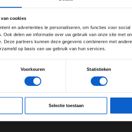
Ben je 24 jaar of ouder?
ertentie instellingen aan en klik hieronder om door te gaan naar 
 van cookies
CAR-coureur
Advertentie instellingen
ent en advertenties te personaliseren, om functies voor social
Toon alle alcoholische drankenadvertenties (18+)
. Ook delen we informatie over uw gebruik van onze site met on
e. Deze partners kunnen deze gegevens combineren met andere i
Toon alle kansspelenadvertenties (24+)
ze podcast
erzameld op basis van uw gebruik van hun services.
geoorloofd zonder expliciete schriftelijke
Meer informatie?
Prix Radio en met inachtneming van een duidelijke
Voorkeuren
Statistieken
nformation.
JONGER DAN 24
24 JAAR OF OUDER
eeg ons
privacybeleid
voor meer informatie over gegevensgebruik en -bes
Selectie toestaan