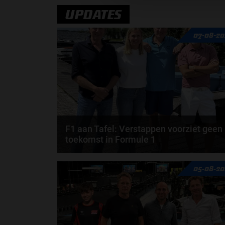
UPDATES
07-08-20
F1 aan Tafel: Verstappen voorziet geen
toekomst in Formule 1
Max Verstappen wil géén Formule 1-team, de FIA e
05-08-20
de motorfabrikanten zaten niet op één lijn en...
door
de redactie van Grand Prix Radio