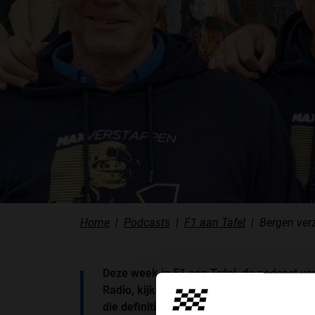
PODCASTS
HOE TE BELUISTEREN?
PODCAST PRESENTATOREN
PODCAST F1 AAN TAFEL
PODCAST AUTOSPORT AAN TAFEL
Home
Podcasts
F1 aan Tafel
Bergen ver
Deze week in F1 aan Tafel, de podcast va
Radio, kijken de heren vooruit naar de
Dut
die definitief doorgaat en wat er allemaal