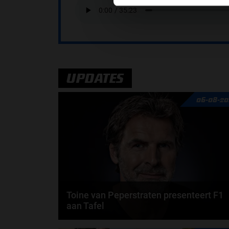
UPDATES
06-08-20
Toine van Peperstraten presenteert F1
aan Tafel
Rob van Someren, Beitske Visser en Frans