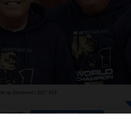
F1 TEAMS KAMPIOENSCHAP
MAX VERSTAPPEN
RACE GEMIST
AANMELDEN NIEUWSBRIEF
zet op Zandvoort | 2021 #33
NEEM CONTACT OP
n Grand Prix
ch Grand Prix
 nu bij komt