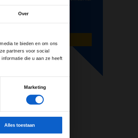
Over
de website!
AANMELDEN
 media te bieden en om ons
ze partners voor social
nformatie die u aan ze heeft
Marketing
cherming.
Alles toestaan