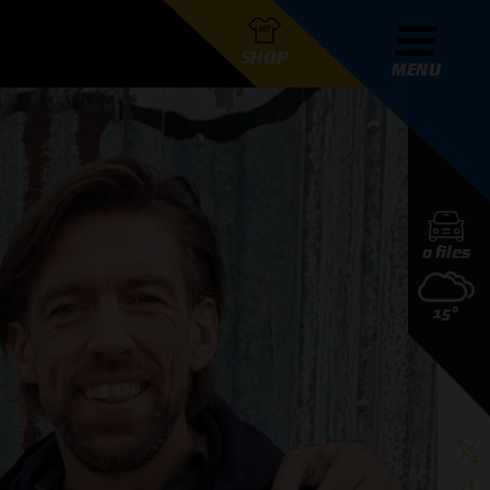
SHOP
MENU
R GRAND PRIX RADIO
0 files
DERS
15°
D PRIX RADIO TEAM
D PRIX RADIO ACTIES