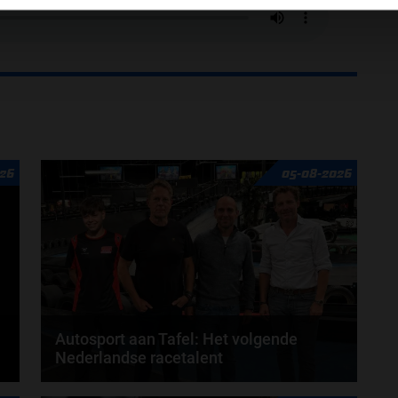
26
05-08-2026
Autosport aan Tafel: Het volgende
Nederlandse racetalent
Hoe klim je naar te top in de racewereld? Wat is er