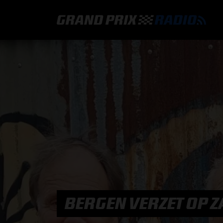
GRAND PRIX RADIO
HOE TE BELUISTEREN?
ONLINE RADIO LUISTEREN
GRAND PRIX RADIO APP
PROGRAMMERING
BERGEN VERZET OP Z
COMMENTATOREN