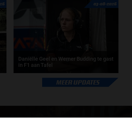
26
03-08-2026
nodig om alles uit je carrière te halen? En hoe...
door
de redactie van Grand Prix Radio
Daniëlle Geel en Werner Budding te gast
in F1 aan Tafel
Daniëlle Geel, Werner Budding en Ronald Molendijk
MEER UPDATES
schuiven aan in de nieuwe F1 aan Tafel. Maandag...
door
de redactie van Grand Prix Radio
ONLINE RADIO LUISTEREN