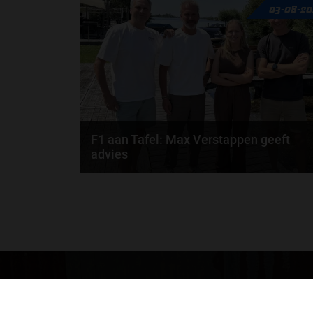
03-08-20
Verschuur schuiven aan in de nieuwe F1 aan Tafel.
Iedere...
door
Tim Koenders
F1 aan Tafel: Max Verstappen geeft
advies
Max Verstappen adviseert Red Bull. Gaat George
Russell weg bij Mercedes? En moet de budgetcap...
door
de redactie van Grand Prix Radio
GA SNEL NAAR…