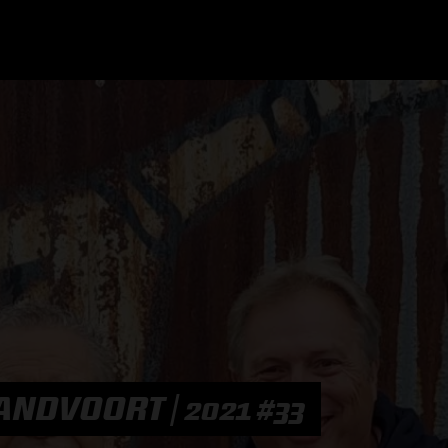
GRAND PRIX UPDATES
OVE
F1 UPDATES
FOUN
F1 KWALIFICATIES
GRAN
F1 RACES
GRAN
F1 KALENDER
ANDVOORT | 2021 #33
F1 COUREURS KAMPIOENSCHAP