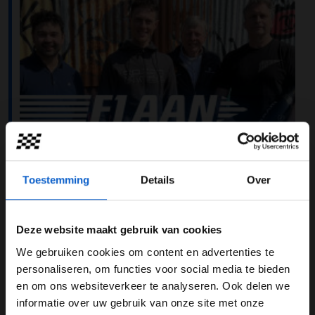
Toestemming
Details
Over
Deze website maakt gebruik van cookies
We gebruiken cookies om content en advertenties te
WELKOM BIJ GRAND PRIX RADIO
personaliseren, om functies voor social media te bieden
Komt Mick Schumacher nog terug in de Formule 1?
en om ons websiteverkeer te analyseren. Ook delen we
Gaan we ooit racen in Vietnam? Is een sprintrace in
informatie over uw gebruik van onze site met onze
Ben je 24 jaar of ouder?