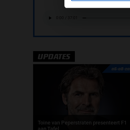
UPDATES
06-08-20
Toine van Peperstraten presenteert F1
aan Tafel