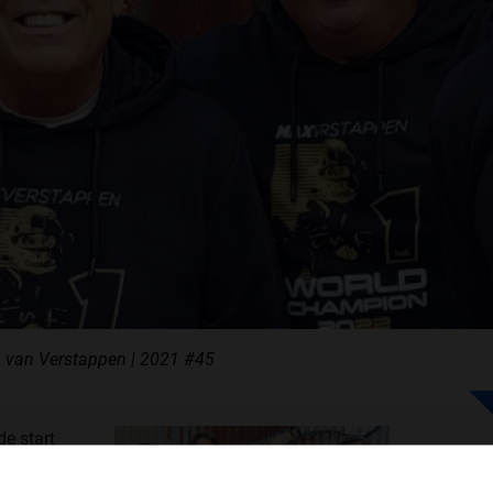
F1 TEAMS KAMPIOENSCHAP
MAX VERSTAPPEN
RACE GEMIST
AANMELDEN NIEUWSBRIEF
NEEM CONTACT OP
 van Verstappen | 2021 #45
de start
snelste
es van