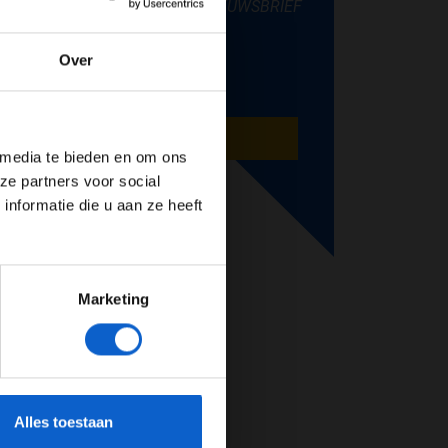
NIEUWSBRIEF
Over
de website!
AANMELDEN
 media te bieden en om ons
ze partners voor social
nformatie die u aan ze heeft
Marketing
cherming.
Alles toestaan