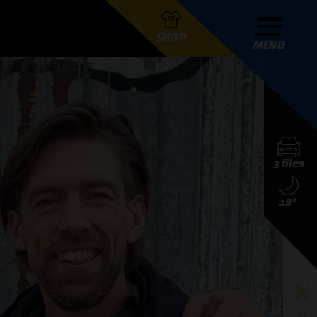
SHOP
MENU
R GRAND PRIX RADIO
3 files
DERS
18°
D PRIX RADIO TEAM
D PRIX RADIO ACTIES