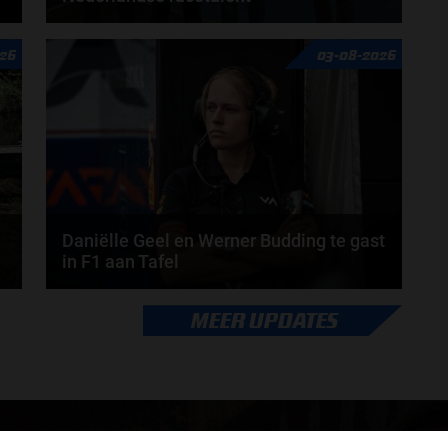
Hoe klim je naar te top in de racewereld? Wat is er
26
03-08-2026
nodig om alles uit je carrière te halen? En hoe...
door
de redactie van Grand Prix Radio
Daniëlle Geel en Werner Budding te gast
in F1 aan Tafel
Daniëlle Geel, Werner Budding en Ronald Molendijk
MEER UPDATES
schuiven aan in de nieuwe F1 aan Tafel. Maandag...
door
de redactie van Grand Prix Radio