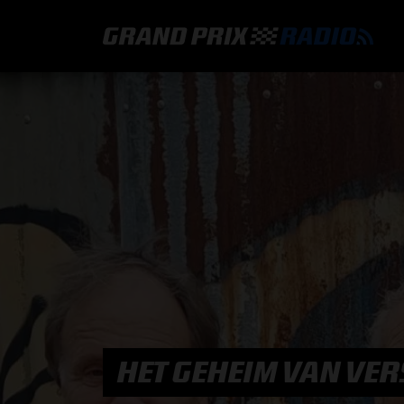
GRAND PRIX RADIO
HOE TE BELUISTEREN?
ONLINE RADIO LUISTEREN
GRAND PRIX RADIO APP
PROGRAMMERING
HET GEHEIM VAN VERS
COMMENTATOREN