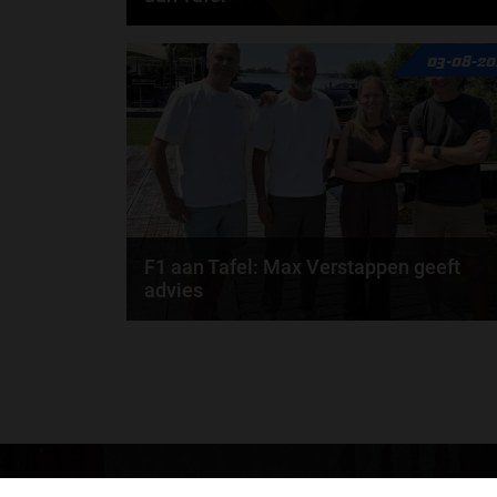
Rob van Someren, Beitske Visser en Frans
03-08-20
Verschuur schuiven aan in de nieuwe F1 aan Tafel.
Iedere...
door
Tim Koenders
F1 aan Tafel: Max Verstappen geeft
advies
Max Verstappen adviseert Red Bull. Gaat George
Russell weg bij Mercedes? En moet de budgetcap...
door
de redactie van Grand Prix Radio