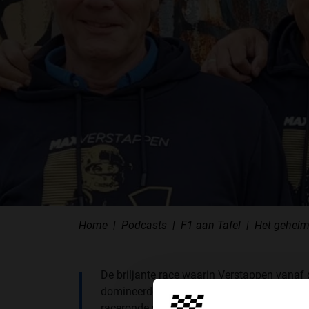
PODCASTS
HOE TE BELUISTEREN?
PODCAST PRESENTATOREN
PODCAST F1 AAN TAFEL
PODCAST AUTOSPORT AAN TAFEL
Home
Podcasts
F1 aan Tafel
Het geheim
De briljante race waarin Verstappen vanaf 
domineerde, Bottas het extra punt voor de 
raceronde wegsnoepte, Hamilton zijn verli