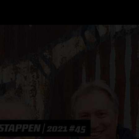
GRAND PRIX UPDATES
OVE
F1 UPDATES
FOUN
F1 KWALIFICATIES
GRAN
F1 RACES
GRAN
F1 KALENDER
TAPPEN | 2021 #45
F1 COUREURS KAMPIOENSCHAP