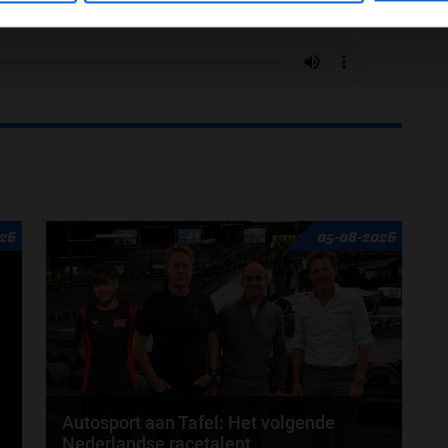
26
05-08-2026
Autosport aan Tafel: Het volgende
Nederlandse racetalent