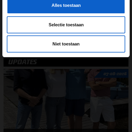
duidelijke bronvermelding met link.
Alles toestaan
See
omnystudio.com/listener
for privacy information.
Selectie toestaan
Niet toestaan
UPDATES
07-08-2026