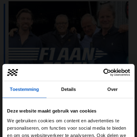
Toestemming
Details
Over
Deze website maakt gebruik van cookies
We gebruiken cookies om content en advertenties te
WELKOM BIJ GRAND PRIX RADIO
personaliseren, om functies voor social media te bieden
Max Verstappen en Lando Norris raakten elkaar tijdens
en om ons websiteverkeer te analyseren. Ook delen we
de Grand Prix van Oostenrijk. Verstappen kreeg een