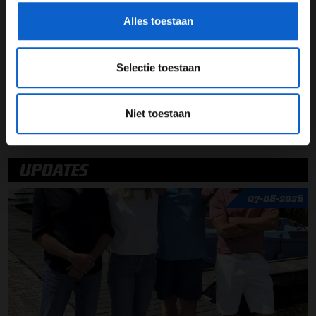
van Grand Prix Radio en met inachtneming van een
Alles toestaan
duidelijke bronvermelding met link.
See
omnystudio.com/listener
for privacy information.
Selectie toestaan
Niet toestaan
UPDATES
07-08-2026