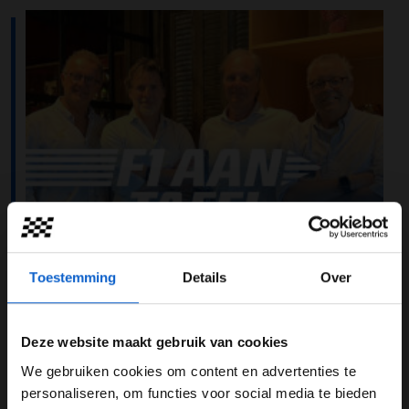
Toestemming
Details
Over
Deze website maakt gebruik van cookies
We gebruiken cookies om content en advertenties te
WELKOM BIJ GRAND PRIX RADIO
Max Verstappen won de Grand Prix van Emilia-
personaliseren, om functies voor social media te bieden