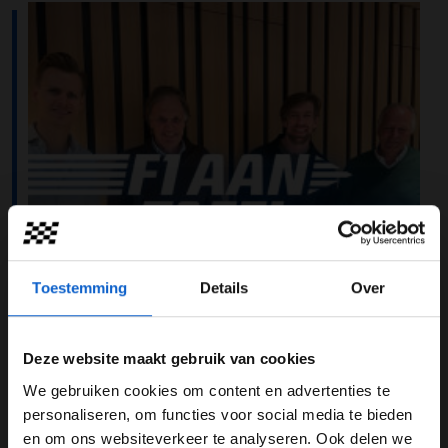
Toestemming
Details
Over
Deze website maakt gebruik van cookies
We gebruiken cookies om content en advertenties te
WELKOM BIJ GRAND PRIX RADIO
personaliseren, om functies voor social media te bieden
De start van het Formule 1 seizoen van 2022 komt
en om ons websiteverkeer te analyseren. Ook delen we
steeds dichterbij. Mattie Valk bespreekt de actualiteiten