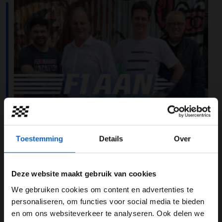
Toestemming
Details
Over
Deze website maakt gebruik van cookies
We gebruiken cookies om content en advertenties te
WELKOM BIJ GRAND PRIX RADIO
personaliseren, om functies voor social media te bieden
Max Verstappen won de Grand Prix van Monaco.
en om ons websiteverkeer te analyseren. Ook delen we
Sergio Pérez crashte in de kwalificatie en wist geen