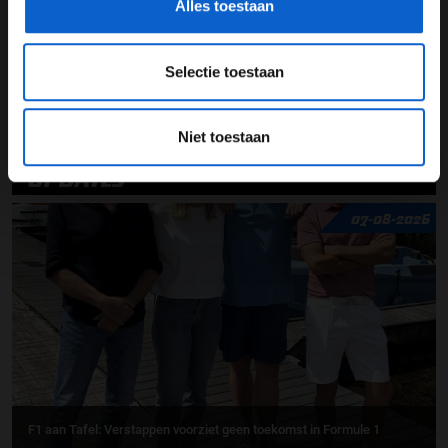
Alles toestaan
See
omnystudio.com/listener
for privacy information.
Selectie toestaan
Niet toestaan
UPDATES
07-08-2026
F1 aan Tafel: Verstappen voorziet geen toekomst in Formule 1