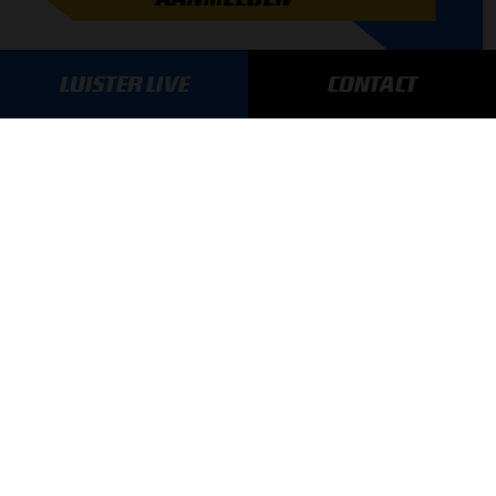
LUISTER LIVE
CONTACT
GA SNEL NAAR…
Max Verstappen nieuws
Grand Prix Kwalificaties
Grand Prix Races
Grand Prix Kalender
Aanmelden nieuwsbrief