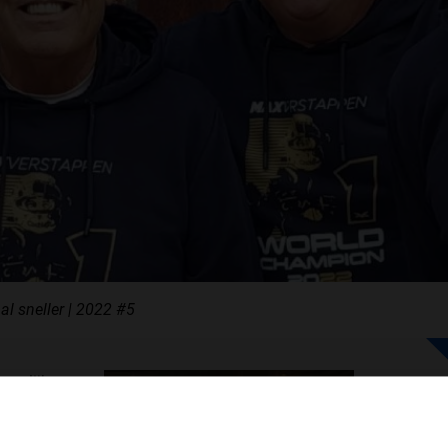
F1 TEAMS KAMPIOENSCHAP
MAX VERSTAPPEN
RACE GEMIST
AANMELDEN NIEUWSBRIEF
al sneller | 2022 #5
NEEM CONTACT OP
mogelijke
lm van Max.
g van F1 aan
WELKOM BIJ GRAND PRIX RADIO