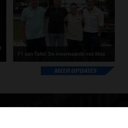
door
de redactie van Grand Prix Radio
t
F1 aan Tafel: De meerwaarde van Max
Geen enkele sensor kan wat Max Verstappen voelt,
MEER UPDATES
.
Formule 1-CEO Stefano Domenicali zorgt voor...
door
de redactie van Grand Prix Radio
ONLINE RADIO LUISTEREN