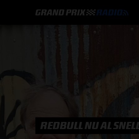
GRAND PRIX RADIO
HOE TE BELUISTEREN?
ONLINE RADIO LUISTEREN
GRAND PRIX RADIO APP
PROGRAMMERING
REDBULL NU AL SNELLE
COMMENTATOREN