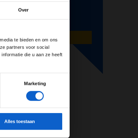
Over
de website!
AANMELDEN
 media te bieden en om ons
ze partners voor social
nformatie die u aan ze heeft
Marketing
cherming.
Alles toestaan