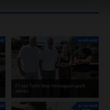
26
03-08-2026
F1 aan Tafel: Max Verstappen geeft
advies
Max Verstappen adviseert Red Bull. Gaat George
26
31-07-2026
Russell weg bij Mercedes? En moet de budgetcap...