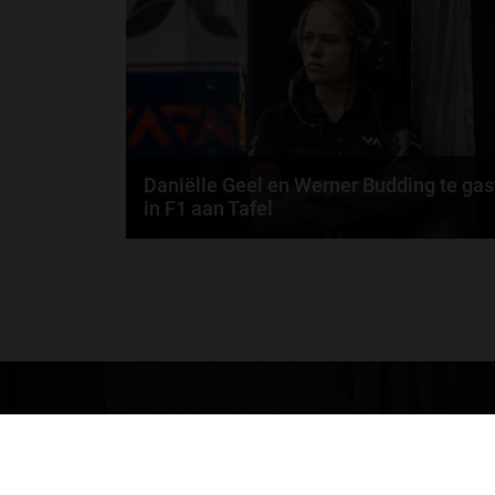
door
de redactie van Grand Prix Radio
Daniëlle Geel en Werner Budding te gas
in F1 aan Tafel
Daniëlle Geel, Werner Budding en Ronald Molendijk
schuiven aan in de nieuwe F1 aan Tafel. Maandag..
door
de redactie van Grand Prix Radio
GA SNEL NAAR…