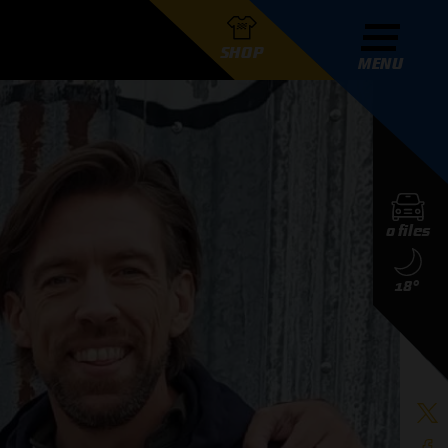
SHOP
MENU
R GRAND PRIX RADIO
0 files
DERS
18°
D PRIX RADIO TEAM
D PRIX RADIO ACTIES