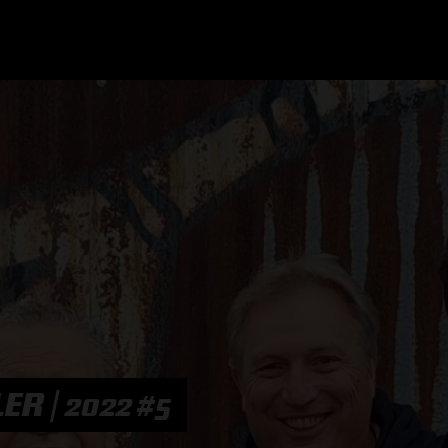
GRAND PRIX UPDATES
OVE
F1 UPDATES
FOUN
F1 KWALIFICATIES
GRAN
F1 RACES
GRAN
F1 KALENDER
R | 2022 #5
F1 COUREURS KAMPIOENSCHAP