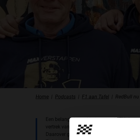
PODCASTS
HOE TE BELUISTEREN?
PODCAST PRESENTATOREN
PODCAST F1 AAN TAFEL
PODCAST AUTOSPORT AAN TAFEL
Home
Podcasts
F1 aan Tafel
RedBull nu 
Een belangrijke verklaring van de FIA, het 
vertrek van Michael Masi, maar ook de he
Daarover gaat het in de nieuwste afleverin