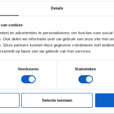
x Radio. Net
Valk
Details
Ben je 24 jaar of ouder?
e voor de
ertentie instellingen aan en klik hieronder om door te gaan naar 
 van cookies
ls gasten:
Advertentie instellingen
ent en advertenties te personaliseren, om functies voor social
 en groot
Toon alle alcoholische drankenadvertenties (18+)
. Ook delen we informatie over uw gebruik van onze site met on
e. Deze partners kunnen deze gegevens combineren met andere i
Toon alle kansspelenadvertenties (24+)
ice
erzameld op basis van uw gebruik van hun services.
teambaas die ooit een Verstappen kampioen maakte
Meer informatie?
Voorkeuren
Statistieken
ze podcast ‘F1 aan Tafel’ wordt opgemerkt is
ke toestemming ter zake verkregen van Grand Prix
JONGER DAN 24
24 JAAR OF OUDER
jke bronvermelding met link.
nformation.
eeg ons
privacybeleid
voor meer informatie over gegevensgebruik en -bes
Selectie toestaan