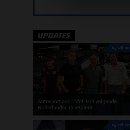
UPDATES
05-08-20
Autosport aan Tafel: Het volgende
Nederlandse racetalent
Hoe klim je naar te top in de racewereld? Wat is er
03-08-20
nodig om alles uit je carrière te halen? En hoe...