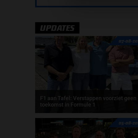
UPDATES
07-08-20
F1 aan Tafel: Verstappen voorziet geen
toekomst in Formule 1
Max Verstappen wil géén Formule 1-team, de FIA e
05-08-20
de motorfabrikanten zaten niet op één lijn en...