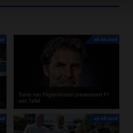
26
06-08-2026
Toine van Peperstraten presenteert F1
aan Tafel
n
Rob van Someren, Beitske Visser en Frans
26
03-08-2026
Verschuur schuiven aan in de nieuwe F1 aan Tafel.
Iedere...