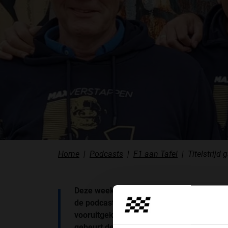
PODCASTS
HOE TE BELUISTEREN?
PODCAST PRESENTATOREN
PODCAST F1 AAN TAFEL
PODCAST AUTOSPORT AAN TAFEL
Home
Podcasts
F1 aan Tafel
Titelstrijd
Deze week in de nieuwste aflevering van 
de podcast van Grand Prix Radio, wordt ui
vooruitgekeken op de Grand Prix van Turk
gebeurt deze week wederom met spraa