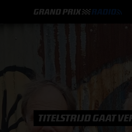
GRAND PRIX RADIO
HOE TE BELUISTEREN?
ONLINE RADIO LUISTEREN
GRAND PRIX RADIO APP
PROGRAMMERING
TITELSTRIJD GAAT VE
COMMENTATOREN