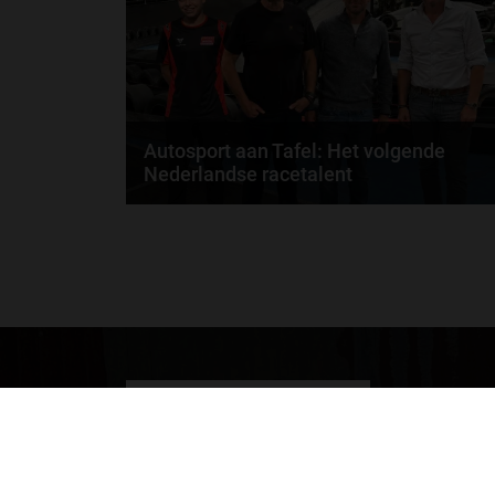
door
de redactie van Grand Prix Radio
Autosport aan Tafel: Het volgende
Nederlandse racetalent
Hoe klim je naar te top in de racewereld? Wat is er
nodig om alles uit je carrière te halen? En hoe...
door
de redactie van Grand Prix Radio
GA SNEL NAAR…
Max Verstappen nieuws