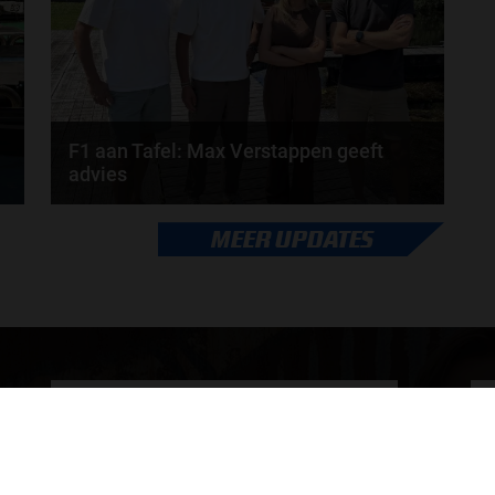
door
Tim Koenders
F1 aan Tafel: Max Verstappen geeft
advies
Max Verstappen adviseert Red Bull. Gaat George
MEER UPDATES
Russell weg bij Mercedes? En moet de budgetcap...
door
de redactie van Grand Prix Radio
ONLINE RADIO LUISTEREN
Luisteren naar Grand Prix Radio
Ov