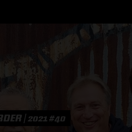
GRAND PRIX UPDATES
OVE
F1 UPDATES
FOUN
F1 KWALIFICATIES
GRAN
F1 RACES
GRAN
F1 KALENDER
RDER | 2021 #40
F1 COUREURS KAMPIOENSCHAP