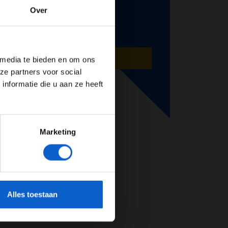
Over
de website!
AANMELDEN
 media te bieden en om ons
ze partners voor social
nformatie die u aan ze heeft
Marketing
cherming.
Alles toestaan