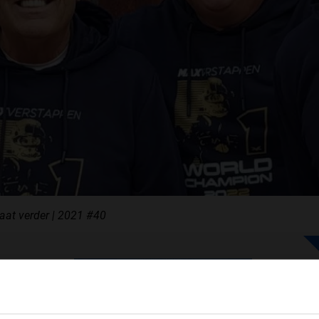
F1 TEAMS KAMPIOENSCHAP
MAX VERSTAPPEN
RACE GEMIST
AANMELDEN NIEUWSBRIEF
 gaat verder | 2021 #40
NEEM CONTACT OP
F1 aan Tafel,
tgebreid
ije. Dat
WELKOM BIJ GRAND PRIX RADIO
kmakende