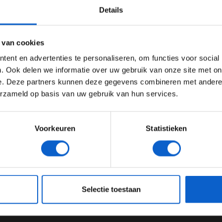
Details
Ben je 24 jaar of ouder?
als gasten:
ertentie instellingen aan en klik hieronder om door te gaan naar 
or radio en
 van cookies
Advertentie instellingen
ent en advertenties te personaliseren, om functies voor social
Toon alle alcoholische drankenadvertenties (18+)
. Ook delen we informatie over uw gebruik van onze site met on
 en de man die
e. Deze partners kunnen deze gegevens combineren met andere i
Toon alle kansspelenadvertenties (24+)
ioen maakte
erzameld op basis van uw gebruik van hun services.
Meer informatie?
ze podcast ‘F1 aan Tafel’ wordt opgemerkt is
Voorkeuren
Statistieken
ke toestemming ter zake verkregen van Grand Prix
jke bronvermelding met link.
JONGER DAN 24
24 JAAR OF OUDER
nformation.
eeg ons
privacybeleid
voor meer informatie over gegevensgebruik en -bes
Selectie toestaan