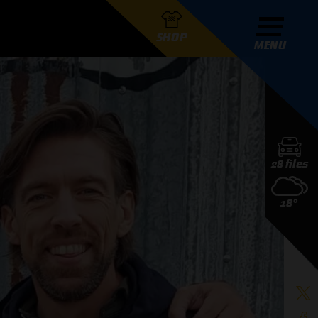
SHOP
MENU
R GRAND PRIX RADIO
28 files
DERS
18°
D PRIX RADIO TEAM
D PRIX RADIO ACTIES