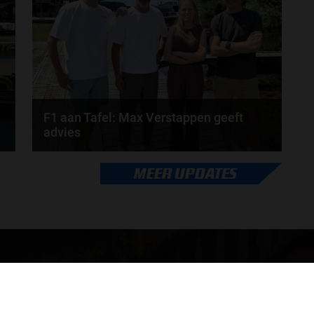
Iedere...
door
Tim Koenders
F1 aan Tafel: Max Verstappen geeft
advies
Max Verstappen adviseert Red Bull. Gaat George
MEER UPDATES
Russell weg bij Mercedes? En moet de budgetcap...
door
de redactie van Grand Prix Radio
ONLINE RADIO LUISTEREN