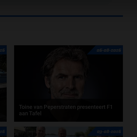
26
06-08-2026
Toine van Peperstraten presenteert F1
aan Tafel
n
Rob van Someren, Beitske Visser en Frans
26
03-08-2026
Verschuur schuiven aan in de nieuwe F1 aan Tafel.