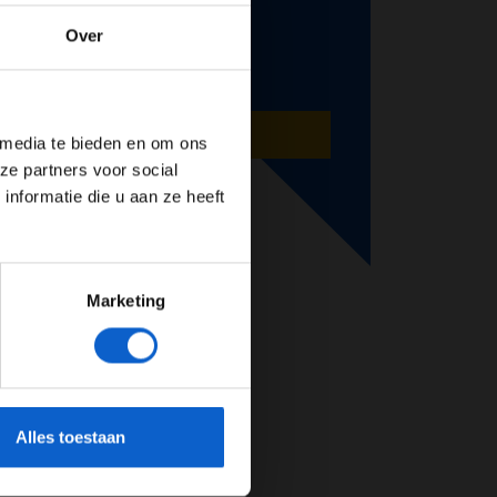
Over
de website!
AANMELDEN
 media te bieden en om ons
ze partners voor social
nformatie die u aan ze heeft
Marketing
cherming.
Alles toestaan