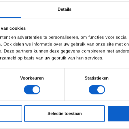
e double-
Details
Ben je 24 jaar of ouder?
Aalsmeer met
ertentie instellingen aan en klik hieronder om door te gaan naar 
 van cookies
r meer Max
Advertentie instellingen
ent en advertenties te personaliseren, om functies voor social
Toon alle alcoholische drankenadvertenties (18+)
. Ook delen we informatie over uw gebruik van onze site met on
e. Deze partners kunnen deze gegevens combineren met andere i
Toon alle kansspelenadvertenties (24+)
 Nederlandse teambaas ever' en winnaar van de 24
erzameld op basis van uw gebruik van hun services.
Meer informatie?
Voorkeuren
Statistieken
ze podcast 'F1 aan Tafel' wordt opgemerkt is
ke toestemming ter zake verkregen van Grand Prix
JONGER DAN 24
24 JAAR OF OUDER
jke bronvermelding met link.
nformation.
eeg ons
privacybeleid
voor meer informatie over gegevensgebruik en -bes
Selectie toestaan