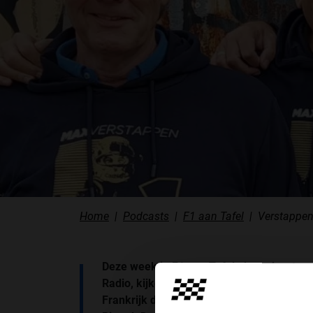
PODCASTS
HOE TE BELUISTEREN?
PODCAST PRESENTATOREN
PODCAST F1 AAN TAFEL
PODCAST AUTOSPORT AAN TAFEL
Home
Podcasts
F1 aan Tafel
Verstappen
Deze week in F1 aan Tafel, de podcast va
Radio, kijken we terug op de zinderende 
Frankrijk die werd verreden op het circuit