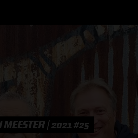
GRAND PRIX UPDATES
OVE
F1 UPDATES
FOUN
F1 KWALIFICATIES
GRAN
F1 RACES
GRAN
F1 KALENDER
MEESTER | 2021 #25
F1 COUREURS KAMPIOENSCHAP