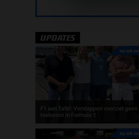
UPDATES
07-08-20
F1 aan Tafel: Verstappen voorziet geen
toekomst in Formule 1
Max Verstappen wil géén Formule 1-team, de FIA e
05-08-20
de motorfabrikanten zaten niet op één lijn en...