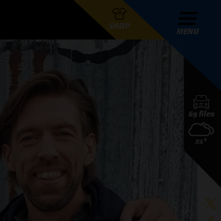
SHOP
MENU
R GRAND PRIX RADIO
69 files
DERS
21°
D PRIX RADIO TEAM
D PRIX RADIO ACTIES