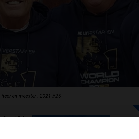
F1 TEAMS KAMPIOENSCHAP
MAX VERSTAPPEN
RACE GEMIST
AANMELDEN NIEUWSBRIEF
 heer en meester | 2021 #25
NEEM CONTACT OP
n Grand Prix
Grand Prix van
 van Paul
WELKOM BIJ GRAND PRIX RADIO