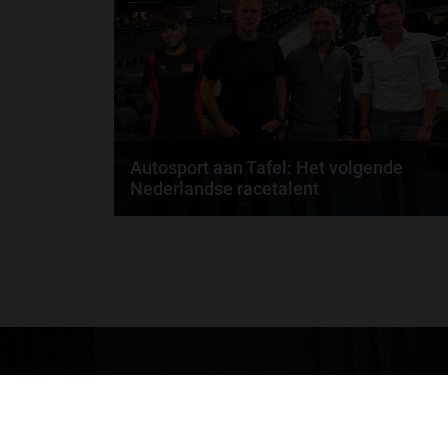
door
de redactie van Grand Prix Radio
Autosport aan Tafel: Het volgende
Nederlandse racetalent
Hoe klim je naar te top in de racewereld? Wat is er
nodig om alles uit je carrière te halen? En hoe...
door
de redactie van Grand Prix Radio
GA SNEL NAAR…