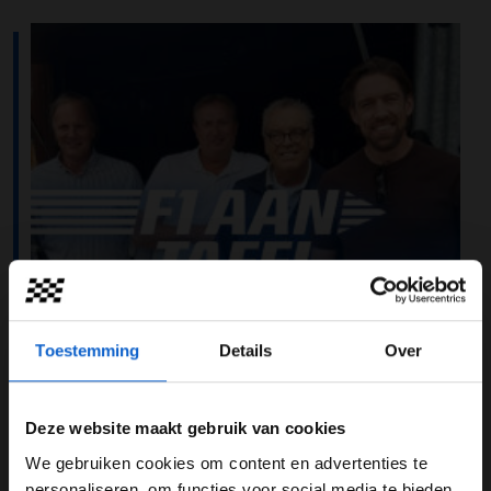
Toestemming
Details
Over
Deze website maakt gebruik van cookies
We gebruiken cookies om content en advertenties te
Tijdens de Grand Prix van Canada is er met de
WELKOM BIJ GRAND PRIX RADIO
personaliseren, om functies voor social media te bieden