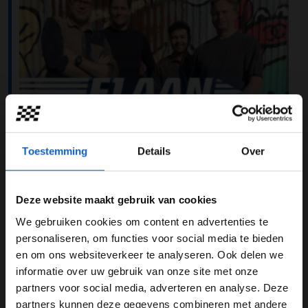
Toestemming
Details
Over
Deze website maakt gebruik van cookies
We gebruiken cookies om content en advertenties te
WELKOM BIJ GRAND PRIX RADIO
personaliseren, om functies voor social media te bieden
en om ons websiteverkeer te analyseren. Ook delen we
Met de Grote Prijs van Saudie-Arabië in het verschiet is
informatie over uw gebruik van onze site met onze
Ben je 24 jaar of ouder?
er genoeg te bespreken in de nieuwste aflevering van F1
partners voor social media, adverteren en analyse. Deze
aan Tafel, de wekelijkse podcast van Grand Prix Radio.
Pas je advertentie instellingen aan en klik hieronder om
partners kunnen deze gegevens combineren met andere