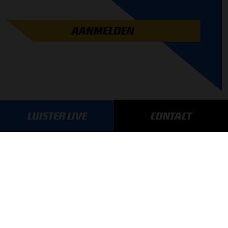
AANMELDEN
LUISTER LIVE
CONTACT
GA SNEL NAAR…
Max Verstappen nieuws
Grand Prix Kwalificaties
Grand Prix Races
Grand Prix Kalender