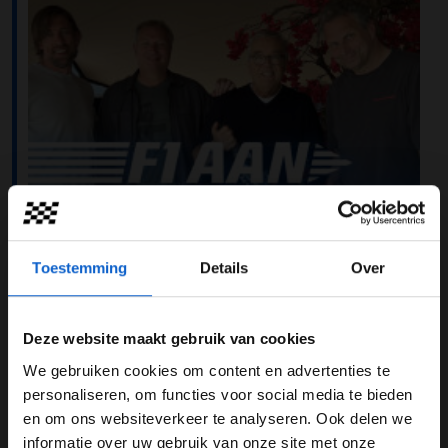
Toestemming
Details
Over
Deze website maakt gebruik van cookies
We gebruiken cookies om content en advertenties te
WELKOM BIJ GRAND PRIX RADIO
personaliseren, om functies voor social media te bieden
Welke circuits moeten er op de Formule 1-kalender
en om ons websiteverkeer te analyseren. Ook delen we
komen? Is het slim om updates mee te nemen naar
informatie over uw gebruik van onze site met onze