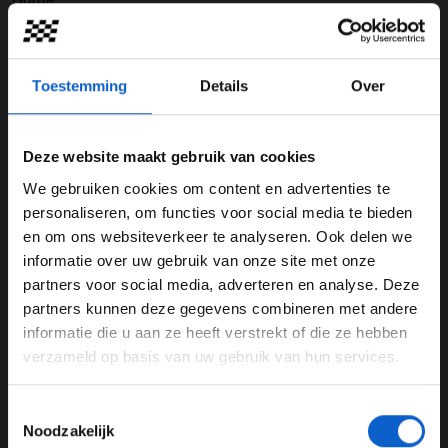
Raad de Race!
Toestemming
Details
Over
Speel elk race-weekend mee met 'Raad de Race' en
maak kans op exclusieve Max Verstappen prijzen.
Deze website maakt gebruik van cookies
Luister naar Grand Prix Radio en raad het jaar van de
We gebruiken cookies om content en advertenties te
race van Max Verstappen in het fragment dat Olav Mol
WELKOM BIJ GRAND PRIX RADIO
personaliseren, om functies voor social media te bieden
laat horen op zaterdag en zondag in het raceweekend.
en om ons websiteverkeer te analyseren. Ook delen we
De winnaar ontvangt op maandag na het raceweekend
informatie over uw gebruik van onze site met onze
een bericht.
Ben je 24 jaar of ouder?
partners voor social media, adverteren en analyse. Deze
Pas je advertentie instellingen aan en klik hieronder om
De winnaar van het Raad de Race weekend van 22 en
partners kunnen deze gegevens combineren met andere
door te gaan naar de website!
23 oktober is Melissa Kuster uit Zevenaar, namens
informatie die u aan ze heeft verstrekt of die ze hebben
Grand Prix Radio van harte gefeliciteerd! Het race
verzameld op basis van uw gebruik van hun services.
Advertentie instellingen
fragment van Max Verstappen was uit 2021.
Toon alle alcoholische drankenadvertenties (18+)
Toestemmingsselectie
Geef elk race weekend net zoals Melissa Kuster
Toon alle kansspelenadvertenties (24+)
Noodzakelijk
antwoord in onderstaand formulier en win een exclusief