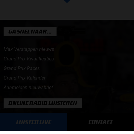
GA SNEL NAAR…
Max Verstappen nieuws
Grand Prix Kwalificaties
Grand Prix Races
Grand Prix Kalender
Aanmelden nieuwsbrief
ONLINE RADIO LUISTEREN
Luisteren naar Grand Prix Radio
LUISTER LIVE
CONTACT
Luisteren naar Grand Prix Classics