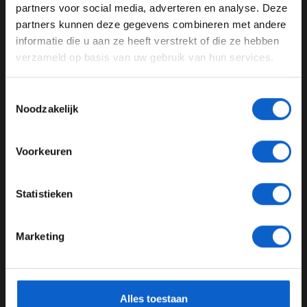
partners voor social media, adverteren en analyse. Deze
Pas je advertentie instellingen aan en klik hieronder om
partners kunnen deze gegevens combineren met andere
door te gaan naar de website!
informatie die u aan ze heeft verstrekt of die ze hebben
verzameld op basis van uw gebruik van hun services.
Advertentie instellingen
Toon alle alcoholische drankenadvertenties (18+)
Toestemmingsselectie
Toon alle kansspelenadvertenties (24+)
Noodzakelijk
Vowles over het missen van Barcelona: “Je moet de grenzen
Meer informatie?
opzoeken als je snel wilt transformeren”
Voorkeuren
23-01-2026
JONGER DAN 24
Statistieken
24 JAAR OF OUDER
Marketing
*Raadpleeg ons
privacybeleid
voor meer informatie over
gegevensgebruik en -bescherming.
Alles toestaan