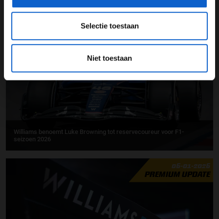
Officieel: Williams volledig afwezig tijdens shakedown test in
Barcelona
Selectie toestaan
16-01-2026
Niet toestaan
Williams benoemt Luke Browning tot reservecoureur voor F1-
seizoen 2026
06-01-2026
PREMIUM UPDATE