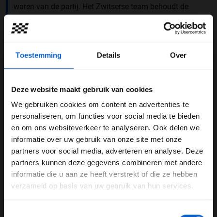
waren van de partij. Het Zwitserse team behoudt de
rood-witte kleuren, maar heeft het design wel degelijk
veranderd.
Toestemming
Details
Over
Deze website maakt gebruik van cookies
We gebruiken cookies om content en advertenties te
WELKOM BIJ GRAND PRIX RADIO
personaliseren, om functies voor social media te bieden
en om ons websiteverkeer te analyseren. Ook delen we
informatie over uw gebruik van onze site met onze
Ben je 24 jaar of ouder?
partners voor social media, adverteren en analyse. Deze
Pas je advertentie instellingen aan en klik hieronder om
partners kunnen deze gegevens combineren met andere
door te gaan naar de website!
informatie die u aan ze heeft verstrekt of die ze hebben
verzameld op basis van uw gebruik van hun services.
Advertentie instellingen
Foto: Alfa Romeo Racing ORLEN
Toon alle alcoholische drankenadvertenties (18+)
Toestemmingsselectie