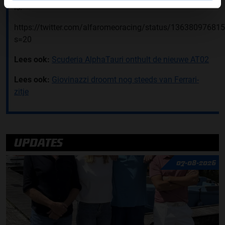
is.''
https://twitter.com/alfaromeoracing/status/1363809768
s=20
Lees ook:
Scuderia AlphaTauri onthult de nieuwe AT02
Lees ook:
Giovinazzi droomt nog steeds van Ferrari-
zitje
UPDATES
07-08-2026