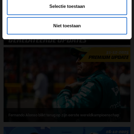
Selectie toestaan
Fernando Alonso
Marcin Budkowski
Alpine F1 Team
Niet toestaan
GERELATEERDE UPDATES
31-12-2025
PREMIUM UPDATE
Fernando Alonso blikt terug op zijn eerste wereldkampioenschap
26-12-2025