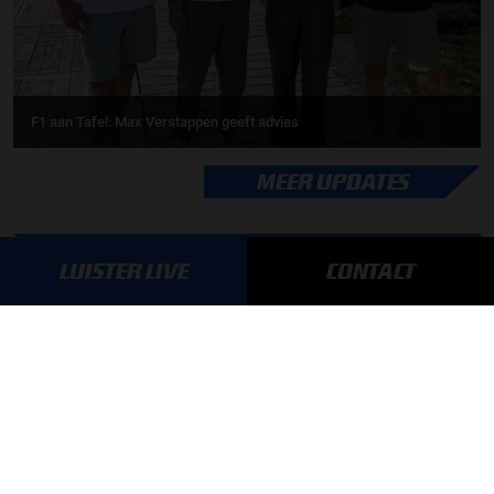
F1 aan Tafel: Max Verstappen geeft advies
MEER UPDATES
LUISTER LIVE
CONTACT
BLIJF OP DE HOOGTE!
SCHRIJF JE IN VOOR ONZE NIEUWSBRIEF
AANMELDEN