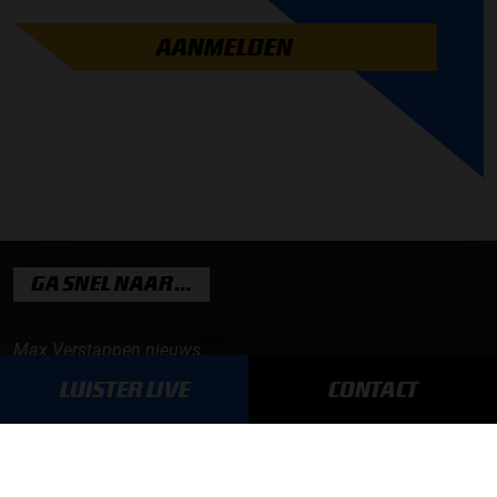
AANMELDEN
GA SNEL NAAR…
Max Verstappen nieuws
Grand Prix Kwalificaties
LUISTER LIVE
CONTACT
Grand Prix Races
Grand Prix Kalender
Aanmelden nieuwsbrief