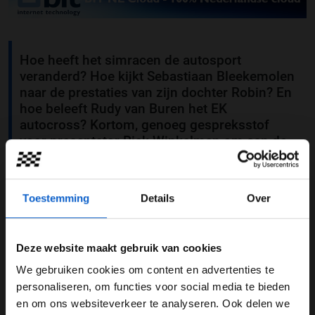
Hoe heeft het simracen de autosport
veranderd? Hoe kijkt Sebastiaan Bleekemolen
naar de prestaties van zijn dochter Robin? En
hoe beleeft Rudy van Buren het EK
autocross? Kortom, genoeg gespreksstof
voor presentator Rick Winkelman om aan de
autosporttafel te zitten met Rudy en
Sebastiaan.
Toestemming
Details
Over
Deze website maakt gebruik van cookies
We gebruiken cookies om content en advertenties te
WELKOM BIJ GRAND PRIX RADIO
personaliseren, om functies voor social media te bieden
en om ons websiteverkeer te analyseren. Ook delen we