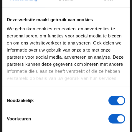
Deze website maakt gebruik van cookies
We gebruiken cookies om content en advertenties te
WELKOM BIJ GRAND PRIX RADIO
personaliseren, om functies voor social media te bieden
en om ons websiteverkeer te analyseren. Ook delen we
Foto: FIA
informatie over uw gebruik van onze site met onze
Ben je 24 jaar of ouder?
Twijfels bij bestaande teams, maar
partners voor social media, adverteren en analyse. Deze
Pas je advertentie instellingen aan en klik hieronder om
partners kunnen deze gegevens combineren met andere
FIA blijft bij koers
door te gaan naar de website!
informatie die u aan ze heeft verstrekt of die ze hebben
Tegelijkertijd beseft Ben Sulayem dat de komst van een
verzameld op basis van uw gebruik van hun services.
Advertentie instellingen
extra team ook op weerstand stuit. Bestaande teams
Toon alle alcoholische drankenadvertenties (18+)
maken zich zorgen over de verdeling van de
Toestemmingsselectie
Toon alle kansspelenadvertenties (24+)
commerciële inkomsten. Meer teams betekent dat de
Noodzakelijk
'taart' onder meer partijen verdeeld moet worden.
Meer informatie?
Volgens de FIA-baas zijn die zorgen echter niet
doorslaggevend. ''De anderen zouden zeggen dat de
Voorkeuren
taart nu al verdeeld moet worden onder elf teams, en