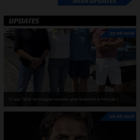
MEER UPDATES
UPDATES
07-08-2026
F1 aan Tafel: Verstappen voorziet geen toekomst in Formule 1
06-08-2026