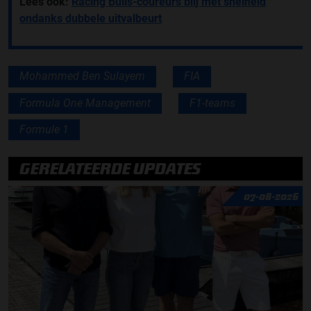
Lees ook:
Racing Bulls-coureurs blij met snelheid
ondanks dubbele uitvalbeurt
Mohammed Ben Sulayem
FIA
Formula One Management
F1-teams
Formule 1
GERELATEERDE UPDATES
07-08-2026