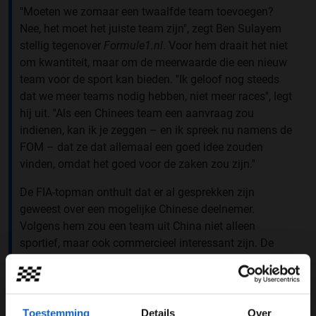
''Moeten we zomaar een twaalfde team toevoegen?
Nee, het moet het juiste team zijn'', zegt Ben Sulayem
stellig tegenover
Formule1.nl
. Voor hem draait het niet
om kwantiteit, maar om de meerwaarde die een nieuw
team voor de sport kan bieden. ''Ik geloof nog steeds
dat we meer teams nodig hebben, niet meer races'', legt
hij uit. ''Als een Chinees team een aanvraag zou
indienen, kan ik je zeggen – en ik spreek nu namens de
FOM – dat ze dat allemaal een goed idee zouden
vinden, omdat het goed voor de zaken zou zijn.''
De FIA-topman onthult dat er al gesprekken zijn
geweest over een mogelijke Chinese deelnemer.
Volgens hem zou een team uit China niet alleen
sportief, maar ook commercieel interessant zijn. De
Formule 1 wil immers groeien in markten buiten Europa,
en China is daarin een sleutelgebied.
Toestemming
Details
Over