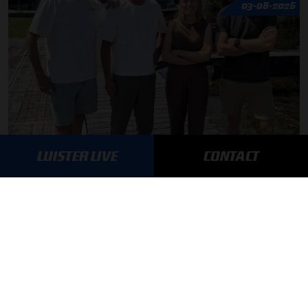
03-08-2026
F1 aan Tafel: Max Verstappen geeft advies
LUISTER LIVE
CONTACT
MEER UPDATES
BLIJF OP DE HOOGTE!
SCHRIJF JE IN VOOR ONZE NIEUWSBRIEF