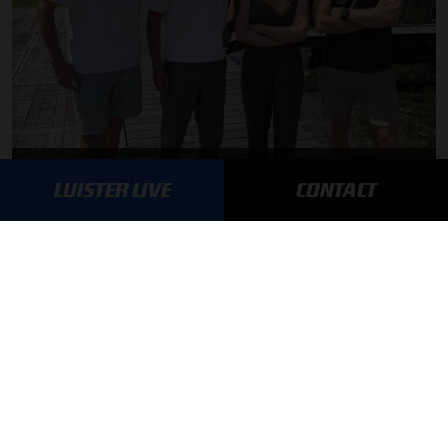
F1 aan Tafel: Max Verstappen geeft advies
LUISTER LIVE
CONTACT
MEER UPDATES
BLIJF OP DE HOOGTE!
SCHRIJF JE IN VOOR ONZE NIEUWSBRIEF