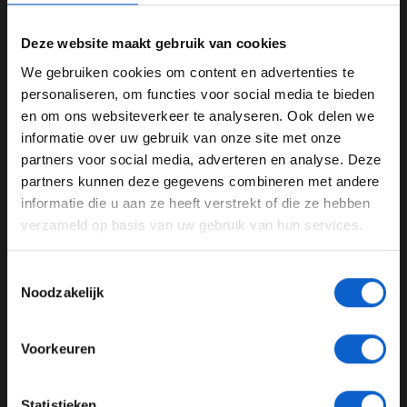
Deze website maakt gebruik van cookies
We gebruiken cookies om content en advertenties te
WELKOM BIJ GRAND PRIX RADIO
personaliseren, om functies voor social media te bieden
en om ons websiteverkeer te analyseren. Ook delen we
informatie over uw gebruik van onze site met onze
Ben je 24 jaar of ouder?
View this post on Instagram
partners voor social media, adverteren en analyse. Deze
Pas je advertentie instellingen aan en klik hieronder om
partners kunnen deze gegevens combineren met andere
door te gaan naar de website!
informatie die u aan ze heeft verstrekt of die ze hebben
verzameld op basis van uw gebruik van hun services.
Advertentie instellingen
Toon alle alcoholische drankenadvertenties (18+)
Toestemmingsselectie
Toon alle kansspelenadvertenties (24+)
Noodzakelijk
Meer informatie?
Voorkeuren
A post shared by Bo Bendsneyder (@bobendsneyder)
JONGER DAN 24
Statistieken