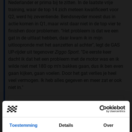
Nederlander er prima bij te zitten. In de laatste vrije
training, waar de top 14 zich meteen kwalificeert voor
Q2, werd hij zeventiende. Bendsneyder moest dus in
actie komen in Q1, maar wist daar niet in de top vier te
finishen door problemen. "Het probleem is dat we een
gat in de uitlaat hebben, daar kwam ik in mijn
uitloopronde met het aanzetten al achter", legt de GAS
UP-rijder uit tegenover
Ziggo Sport
. "De eerste keer
dacht ik dat het een probleem met de motor was en ik
wilde niet met 180 op m'n bakkes gaan, dus ik ben even
gaan kijken, gaan voelen. Door het gat verlies je heel
veel vermogen. Ik heb alles gegeven en meer zat er ook
niet in."
Toestemming
Details
Over