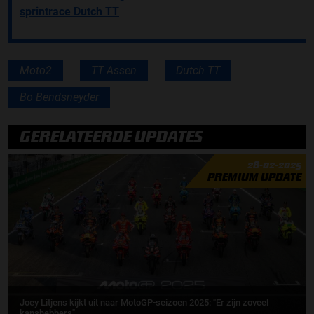
sprintrace Dutch TT
Moto2
TT Assen
Dutch TT
Bo Bendsneyder
GERELATEERDE UPDATES
28-02-2025
PREMIUM UPDATE
Joey Litjens kijkt uit naar MotoGP-seizoen 2025: "Er zijn zoveel
kanshebbers"