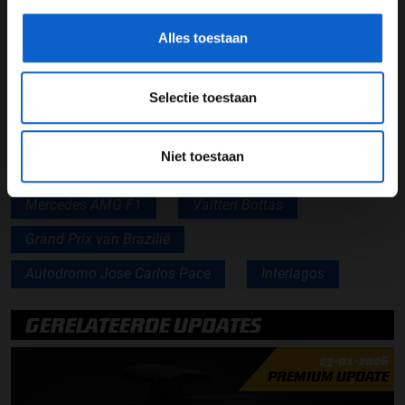
sprintkwalificatie Brazilië
Alles toestaan
Lees ook:
Max Verstappen kiest startnummer 1 bij
wereldtitel
Selectie toestaan
Lees ook:
Gridstraf Hamilton vanwege nieuwe
verbrandingsmotor
Niet toestaan
Mercedes AMG F1
Valtteri Bottas
Grand Prix van Brazilië
Autodromo Jose Carlos Pace
Interlagos
GERELATEERDE UPDATES
27-01-2026
PREMIUM UPDATE