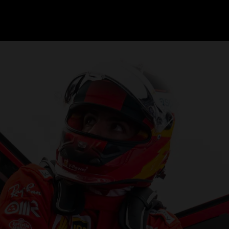
GRAND PRIX UPDATES
OVE
F1 UPDATES
FOUN
F1 KWALIFICATIES
GRAN
F1 RACES
GRAN
F1 KALENDER
F1 COUREURS KAMPIOENSCHAP