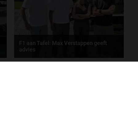
door
Tim Koenders
F1 aan Tafel: Max Verstappen geeft
advies
Max Verstappen adviseert Red Bull. Gaat George
MEER UPDATES
Russell weg bij Mercedes? En moet de budgetcap...
door
de redactie van Grand Prix Radio
ONLINE RADIO LUISTEREN
Luisteren naar Grand Prix Radio
Ov