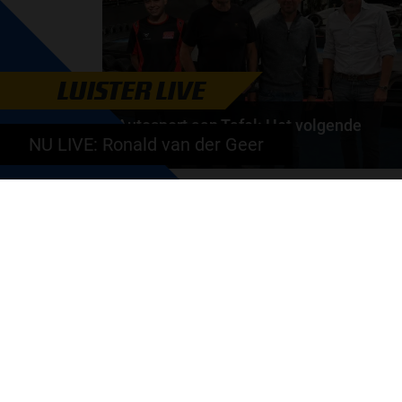
door
de redactie van Grand Prix Radio
LUISTER LIVE
Autosport aan Tafel: Het volgende
NU LIVE: Ronald van der Geer
Nederlandse racetalent
Hoe klim je naar te top in de racewereld? Wat is er
nodig om alles uit je carrière te halen? En hoe...
door
de redactie van Grand Prix Radio
GA SNEL NAAR…
Max Verstappen nieuws