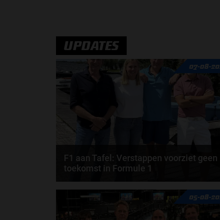
Ferrari is het volgende team die de auto presenteert
voor het Formule 1-seizoen van 2026. Dit is de...
door
Jarlo van der Vloed
UPDATES
07-08-20
F1 aan Tafel: Verstappen voorziet geen
toekomst in Formule 1
Max Verstappen wil géén Formule 1-team, de FIA e
05-08-20
de motorfabrikanten zaten niet op één lijn en...