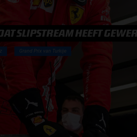
F1 TEAMS KAMPIOENSCHAP
MAX VERSTAPPEN
J DAT SLIPSTREAM HEEFT GEWE
RACE GEMIST
z
Grand Prix van Turkije
AANMELDEN NIEUWSBRIEF
NEEM CONTACT OP