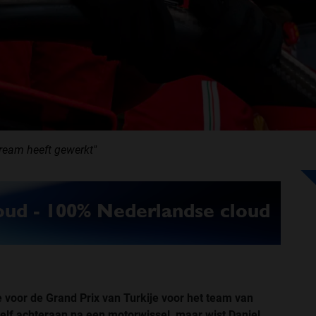
stream heeft gewerkt"
e voor de Grand Prix van Turkije voor het team van
 zelf achteraan na een motorwissel, maar wist Daniel