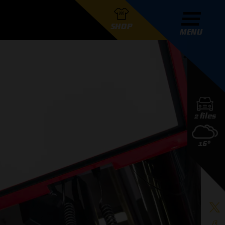
SHOP
MENU
R GRAND PRIX RADIO
2 files
DERS
16°
D PRIX RADIO TEAM
D PRIX RADIO ACTIES