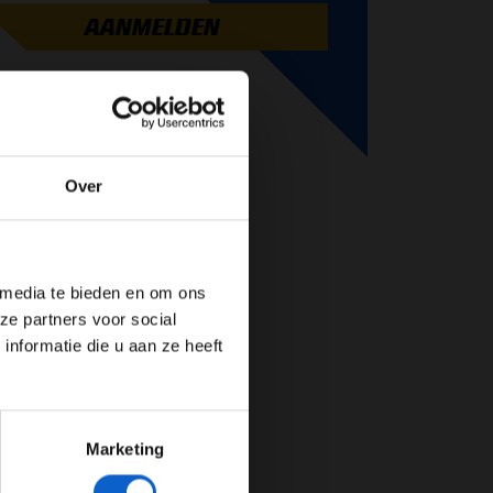
AANMELDEN
Over
de website!
 media te bieden en om ons
ze partners voor social
nformatie die u aan ze heeft
Marketing