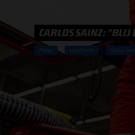
PODCASTS
CARLOS SAINZ: "BLI
HOE TE BELUISTEREN?
Ferrari
kwalificatie
Carlos Sain
PODCAST PRESENTATOREN
PODCAST F1 AAN TAFEL
PODCAST AUTOSPORT AAN TAFEL