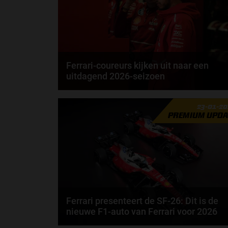
Ferrari-coureurs kijken uit naar een
uitdagend 2026-seizoen
Lewis Hamilton rijdt in 2027 al 20 jaar in de Formule
23-01-2
1. Toch geeft de Brit aan dat 2026 misschien...
PREMIUM UPDA
door
Elvira Kieboom
Ferrari presenteert de SF-26: Dit is de
nieuwe F1-auto van Ferrari voor 2026