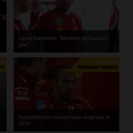
Lewis Hamilton: “Mooiste tijd van het
jaar”
Het Formule 1-seizoen van 2026 staat op het punt
026
17-01-2026
van beginnen, volgens Lewis Hamilton is dat de...
TE
PREMIUM UPDATE
door
Tim Koenders
Hamilton met nieuwe race-engineer in
2026