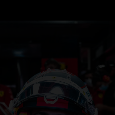
GRAND PRIX UPDATES
OVE
F1 UPDATES
FOUN
F1 KWALIFICATIES
GRAN
F1 RACES
GRAN
F1 KALENDER
F1 COUREURS KAMPIOENSCHAP