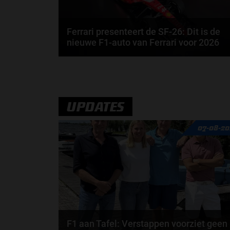
Ferrari presenteert de SF-26: Dit is de
nieuwe F1-auto van Ferrari voor 2026
Ferrari is het volgende team die de auto presenteert
voor het Formule 1-seizoen van 2026. Dit is de...
door
Jarlo van der Vloed
UPDATES
07-08-20
F1 aan Tafel: Verstappen voorziet geen