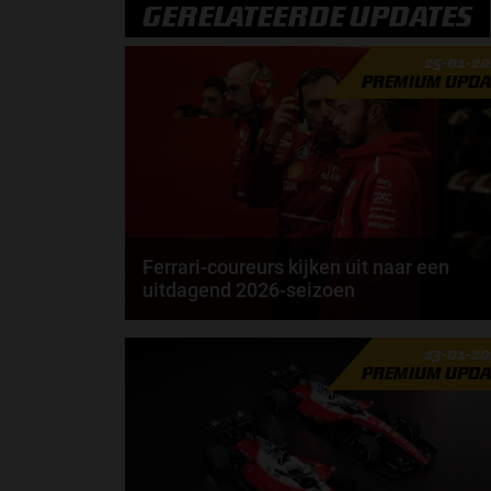
GERELATEERDE UPDATES
25-01-2
PREMIUM UPDA
Ferrari-coureurs kijken uit naar een
uitdagend 2026-seizoen
Lewis Hamilton rijdt in 2027 al 20 jaar in de Formule
23-01-2
1. Toch geeft de Brit aan dat 2026 misschien...
PREMIUM UPDA
door
Elvira Kieboom