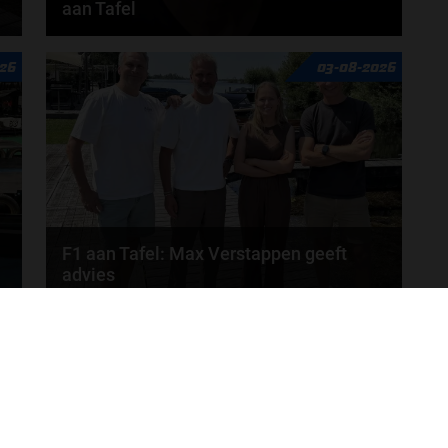
aan Tafel
n
Rob van Someren, Beitske Visser en Frans
26
03-08-2026
Verschuur schuiven aan in de nieuwe F1 aan Tafel.
Iedere...
door
Tim Koenders
F1 aan Tafel: Max Verstappen geeft
advies
Max Verstappen adviseert Red Bull. Gaat George
MEER UPDATES
Russell weg bij Mercedes? En moet de budgetcap...
door
de redactie van Grand Prix Radio