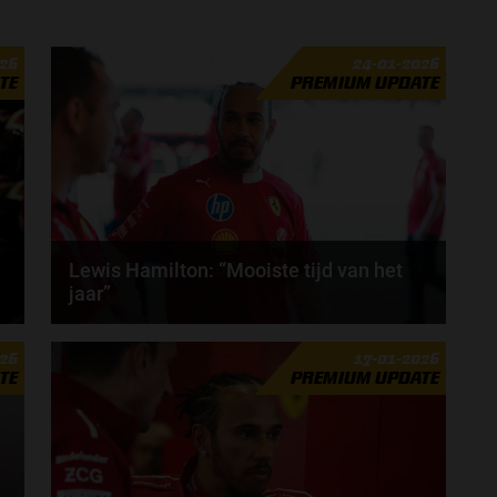
026
24-01-2026
TE
PREMIUM UPDATE
Lewis Hamilton: “Mooiste tijd van het
jaar”
Het Formule 1-seizoen van 2026 staat op het punt
026
17-01-2026
van beginnen, volgens Lewis Hamilton is dat de...
TE
PREMIUM UPDATE
door
Tim Koenders