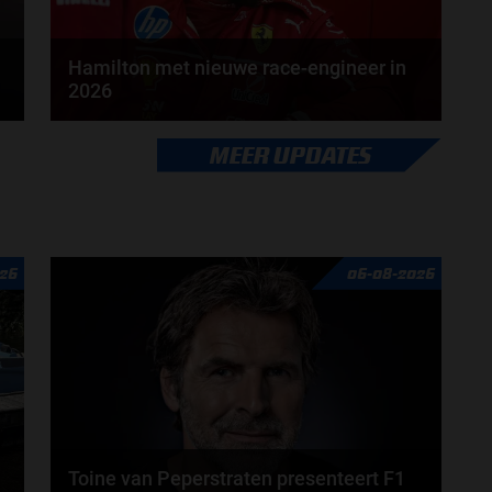
Hamilton met nieuwe race-engineer in
2026
Lewis Hamilton krijgt in 2026 een nieuwe race-
MEER UPDATES
engineer. Over de boordradio zal er komend seizoen
een...
door
Tim Koenders
26
06-08-2026
Toine van Peperstraten presenteert F1