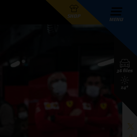
SHOP
MENU
R GRAND PRIX RADIO
36 files
DERS
24°
D PRIX RADIO TEAM
D PRIX RADIO ACTIES