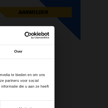
AANMELDEN
Over
de website!
 media te bieden en om ons
ze partners voor social
nformatie die u aan ze heeft