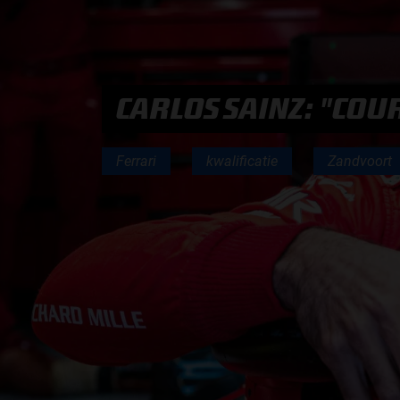
PODCASTS
CARLOS SAINZ: "COU
HOE TE BELUISTEREN?
PODCAST PRESENTATOREN
Ferrari
kwalificatie
Zandvoort
PODCAST F1 AAN TAFEL
PODCAST AUTOSPORT AAN TAFEL