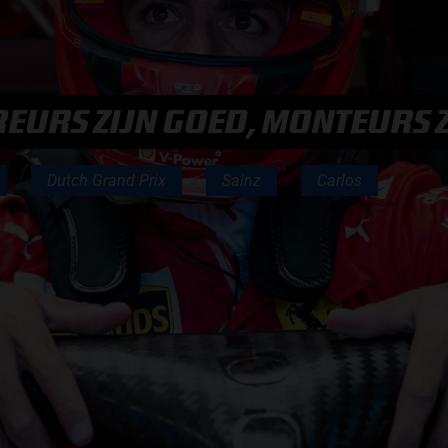
F1 TEAMS KAMPIOENSCHAP
MAX VERSTAPPEN
REURS ZIJN GOED, MONTEURS 
RACE GEMIST
Dutch Grand Prix
Sainz
Carlos
AANMELDEN NIEUWSBRIEF
NEEM CONTACT OP