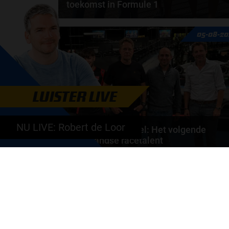
toekomst in Formule 1
Max Verstappen wil géén Formule 1-team, de FIA e
05-08-20
de motorfabrikanten zaten niet op één lijn en...
door
de redactie van Grand Prix Radio
LUISTER LIVE
NU LIVE: Robert de Loor
Autosport aan Tafel: Het volgende
Nederlandse racetalent
Hoe klim je naar te top in de racewereld? Wat is er
nodig om alles uit je carrière te halen? En hoe...
door
de redactie van Grand Prix Radio