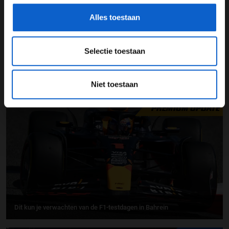
Alles toestaan
Selectie toestaan
Russell onder de indruk van nieuwe F1 2026-bolides: "Erg cool om te
zien"
Niet toestaan
25-02-2025
PREMIUM UPDATE
Dit kun je verwachten van de F1-testdagen in Bahrein