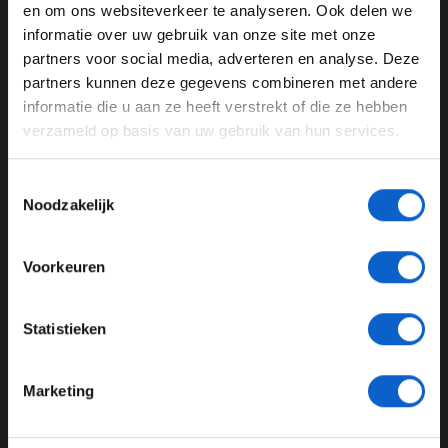
en om ons websiteverkeer te analyseren. Ook delen we
Wintertest
informatie over uw gebruik van onze site met onze
Ben je 24 jaar of ouder?
partners voor social media, adverteren en analyse. Deze
GERELATEERDE UPDATES
Pas je advertentie instellingen aan en klik hieronder om
partners kunnen deze gegevens combineren met andere
door te gaan naar de website!
informatie die u aan ze heeft verstrekt of die ze hebben
30-01-2026
PREMIUM UPDATE
verzameld op basis van uw gebruik van hun services.
Advertentie instellingen
Toon alle alcoholische drankenadvertenties (18+)
Toestemmingsselectie
Toon alle kansspelenadvertenties (24+)
Noodzakelijk
Meer informatie?
Voorkeuren
Mercedes komt met meer positieve berichten: "Een ontzettend
JONGER DAN 24
indrukwekkende week"
Statistieken
24 JAAR OF OUDER
28-01-2026
Marketing
*Raadpleeg ons
privacybeleid
voor meer informatie over
gegevensgebruik en -bescherming.