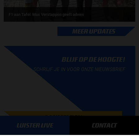
F1 aan Tafel: Max Verstappen geeft advies
MEER UPDATES
BLIJF OP DE HOOGTE!
SCHRIJF JE IN VOOR ONZE NIEUWSBRIEF
AANMELDEN
LUISTER LIVE
CONTACT