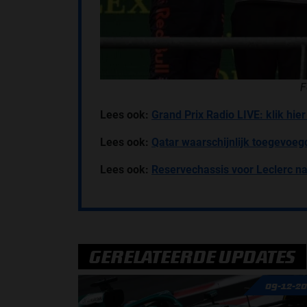
F
Lees ook:
Grand Prix Radio LIVE: klik hie
Lees ook:
Qatar waarschijnlijk toegevoe
Lees ook:
Reservechassis voor Leclerc n
GERELATEERDE UPDATES
09-12-2