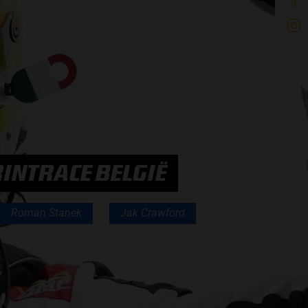
INTRACE BELGIË
Roman Stanek
Jak Crawford