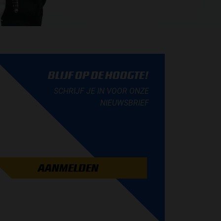
BLIJF OP DE HOOGTE!
SCHRIJF JE IN VOOR ONZE
NIEUWSBRIEF
AANMELDEN