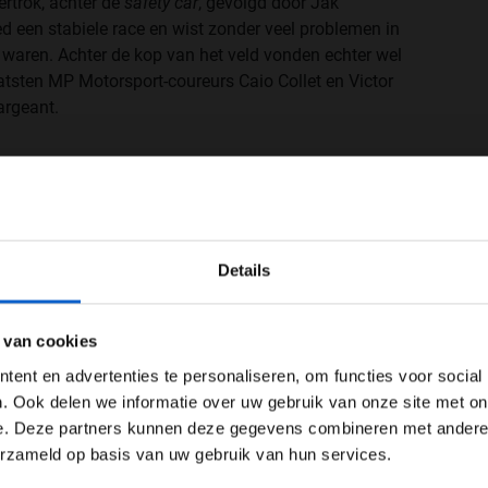
ertrok, achter de
safety car
, gevolgd door Jak
d een stabiele race en wist zonder veel problemen in
t waren. Achter de kop van het veld vonden echter wel
tsten MP Motorsport-coureurs Caio Collet en Victor
argeant.
WELKOM BIJ GRAND PRIX RADIO
Details
Ben je 24 jaar of ouder?
ertentie instellingen aan en klik hieronder om door te gaan naar 
 van cookies
Advertentie instellingen
ent en advertenties te personaliseren, om functies voor social
Toon alle alcoholische drankenadvertenties (18+)
. Ook delen we informatie over uw gebruik van onze site met on
e. Deze partners kunnen deze gegevens combineren met andere i
Toon alle kansspelenadvertenties (24+)
erzameld op basis van uw gebruik van hun services.
Meer informatie?