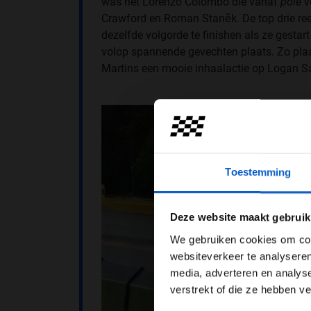
was het Lorenzo Colombo die vanaf
pole
v
Crawford en Roman Staněk. De top drie ree
dezelfde volgorde te finishen als ze gestar
volop spannende gevechten plaats. Zo plaa
Martins een mooie inhaalactie op Logan S
Toestemming
Pas je adv
Deze website maakt gebruik
We gebruiken cookies om cont
websiteverkeer te analyseren
media, adverteren en analys
verstrekt of die ze hebben v