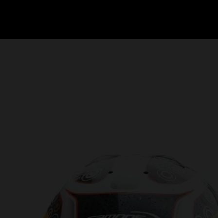
GRAND PRIX UPDATES
OVE
F1 UPDATES
FOUN
F1 KWALIFICATIES
GRAN
F1 RACES
GRAN
F1 KALENDER
F1 COUREURS KAMPIOENSCHAP