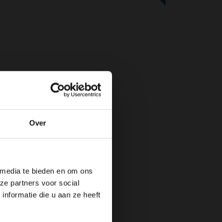
Over
de website!
 media te bieden en om ons
ze partners voor social
nformatie die u aan ze heeft