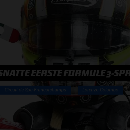
F1 TEAMS KAMPIOENSCHAP
MAX VERSTAPPEN
RACE GEMIST
NATTE EERSTE FORMULE 3-SPR
AANMELDEN NIEUWSBRIEF
Circuit de Spa-Francorchamps
Lorenzo Colombo
NEEM CONTACT OP