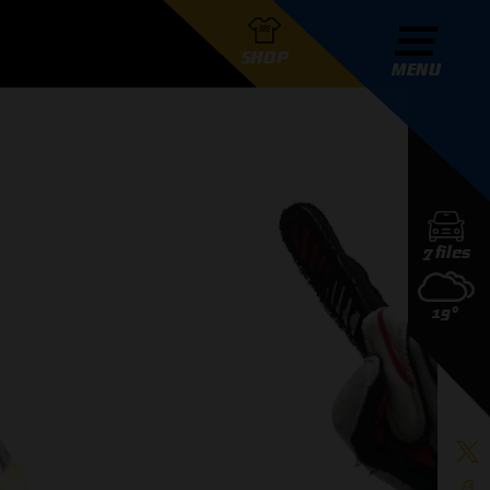
SHOP
MENU
R GRAND PRIX RADIO
7 files
DERS
19°
D PRIX RADIO TEAM
D PRIX RADIO ACTIES