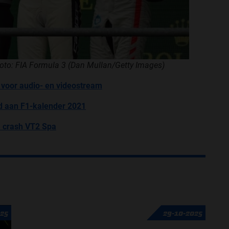
oto: FIA Formula 3 (Dan Mullan/Getty Images)
r voor audio- en videostream
gd aan F1-kalender 2021
a crash VT2 Spa
025
29-10-2025