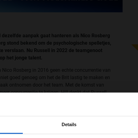
ll dezelfde aanpak gaat hanteren als Nico Rosberg
rg stond bekend om de psychologische spelletjes,
 te verslaan. Nu Russell in 2022 de teamgenoot
 op het jonge talent.
n Nico Rosberg in 2016 geen echte concurrentie van
 niet goed genoeg om het de Brit lastig te maken en
 vaak ontnomen door het team. Met de komst van
eer concurrentie te krijgen. Hill denkt dat Russell
loof niet dat Russell met dezelfde aanpak als
 laat Hill weten aan
Sky Sports.
WELKOM BIJ GRAND PRIX RADIO
Details
Ben je 24 jaar of ouder?