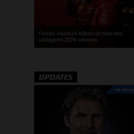
Ferrari-coureurs kijken uit naar een
uitdagend 2026-seizoen
Lewis Hamilton rijdt in 2027 al 20 jaar in de Formule
1. Toch geeft de Brit aan dat 2026 misschien...
door
Elvira Kieboom
UPDATES
06-08-20