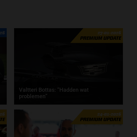
026
27-01-2026
PREMIUM UPDATE
Valtteri Bottas: “Hadden wat
problemen”
Valtteri Bottas heeft aangegeven dat het team van
026
24-01-2026
Cadillac een aantal problemen heeft gehad tijdens...
TE
PREMIUM UPDATE
door
Tim Koenders