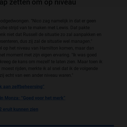
tap zetten om op niveau
oodgedwongen. "Nico zag namelijk in dat er geen
che strijd van te maken met Lewis. Dat pakte
denk niet dat Russell de situatie zo zal aanpakken en
enteren, dus zij zal de situatie wel
managen
."
wel op het niveau van Hamilton komen, maar dan
t het moment met zijn eigen ervaring. "Ik was goed
kreeg de kans om mezelf te laten zien. Maar toen ik
moest rijden, merkte ik al snel dat ik de volgende
ij echt van een ander niveau waren."
k aan zelfbeheersing”
 in Monza: “Goed voor het merk”
 eruit kunnen zien