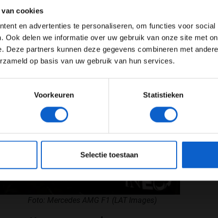
ertentie instellingen aan en klik hieronder om door te gaan naar 
 van cookies
Advertentie instellingen
ent en advertenties te personaliseren, om functies voor social
Toon alle alcoholische drankenadvertenties (18+)
. Ook delen we informatie over uw gebruik van onze site met on
e. Deze partners kunnen deze gegevens combineren met andere i
Toon alle kansspelenadvertenties (24+)
erzameld op basis van uw gebruik van hun services.
Meer informatie?
Voorkeuren
Statistieken
JONGER DAN 24
24 JAAR OF OUDER
eeg ons
privacybeleid
voor meer informatie over gegevensgebruik en -bes
Selectie toestaan
Foto: Mercedes AMG F1 (LAT Images)