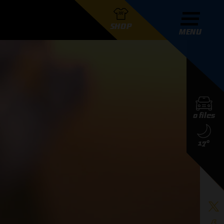
SHOP
MENU
R GRAND PRIX RADIO
0 files
DERS
17°
D PRIX RADIO TEAM
D PRIX RADIO ACTIES