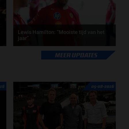
Lewis Hamilton: “Mooiste tijd van het
jaar”
Het Formule 1-seizoen van 2026 staat op het punt
MEER UPDATES
van beginnen, volgens Lewis Hamilton is dat de...
door
Tim Koenders
26
05-08-2026