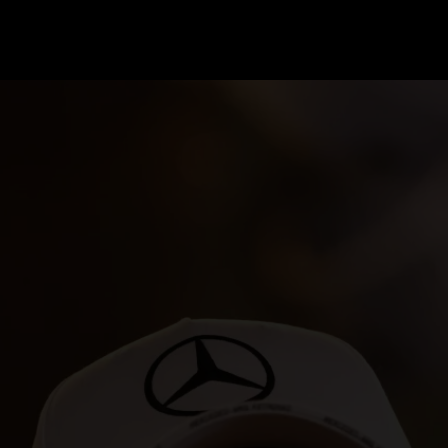
GRAND PRIX UPDATES
OVE
F1 UPDATES
FOUN
F1 KWALIFICATIES
GRAN
F1 RACES
GRAN
F1 KALENDER
F1 COUREURS KAMPIOENSCHAP