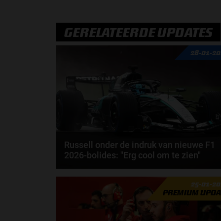
GERELATEERDE UPDATES
28-01-2
Russell onder de indruk van nieuwe F1
2026-bolides: "Erg cool om te zien"
George Russell is uiterst positief na zijn eerste
25-01-2
kilometers over het Circuit de...
PREMIUM UPDA
door
Jarlo van der Vloed