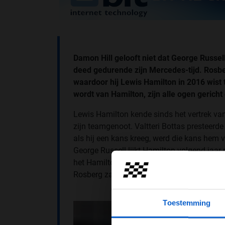
Damon Hill gelooft niet dat George Russe
deed gedurende zijn Mercedes-tijd. Rosbe
waardoor hij Lewis Hamilton in 2016 wist
wordt van Hamilton, zijn alle ogen gericht
Lewis Hamilton kende sinds het vertrek va
zijn teamgenoot. Valtteri Bottas presteerde
als hij een kans kreeg, werd die kans hem
George Russell lijkt Hamilton volgend jaar m
het Hamilton lastig kan maken, "maar ik ge
Rosberg zal gaan strijden tegen Hamilton",
Toestemming