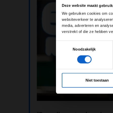
Pas je adv
Deze website maakt gebruik
We gebruiken cookies om cont
websiteverkeer te analyseren
media, adverteren en analys
verstrekt of die ze hebben v
Toestemmingsselectie
Noodzakelijk
*Raadpl
Niet toestaan