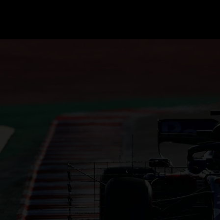
GRAND PRIX UPDATES
OVE
F1 UPDATES
FOUN
F1 KWALIFICATIES
GRAN
F1 RACES
GRAN
F1 KALENDER
F1 COUREURS KAMPIOENSCHAP