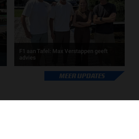
Iedere...
door
Tim Koenders
F1 aan Tafel: Max Verstappen geeft
advies
Max Verstappen adviseert Red Bull. Gaat George
MEER UPDATES
Russell weg bij Mercedes? En moet de budgetcap...
door
de redactie van Grand Prix Radio
ONLINE RADIO LUISTEREN