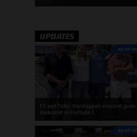
Dat Mercedes er voorafgaand aan het F1-seizoen
van 2026 goed uitziet, dat is al talloze keren...
door
Jarlo van der Vloed
UPDATES
07-08-20
F1 aan Tafel: Verstappen voorziet geen
toekomst in Formule 1
Max Verstappen wil géén Formule 1-team, de FIA e
05-08-20
de motorfabrikanten zaten niet op één lijn en...