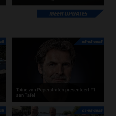
George Russell is uiterst positief na zijn eerste
MEER UPDATES
kilometers over het Circuit de...
door
Jarlo van der Vloed
26
06-08-2026
Toine van Peperstraten presenteert F1
aan Tafel
n
Rob van Someren, Beitske Visser en Frans
26
03-08-2026
Verschuur schuiven aan in de nieuwe F1 aan Tafel.