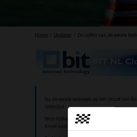
Home
Updates
De cijfers van de eerste tes
Na de eerste testweek op het circuit van
tijdenlijst.
Nico Hülkenberg was de snelste coureur en
Kvyat pakten de tweede en derde tijd. Max 