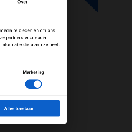
Over
de website!
 media te bieden en om ons
ze partners voor social
nformatie die u aan ze heeft
Marketing
cherming.
Alles toestaan