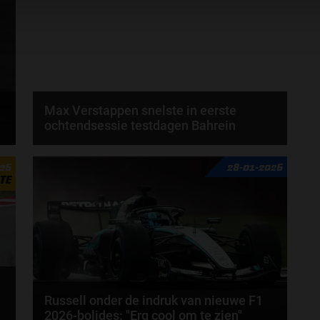
Max Verstappen snelste in eerste
ochtendsessie testdagen Bahrein
Max Verstappen heeft de ochtendsessie van de
026
28-01-2026
eerste testdag in Bahrein als snelste afgesloten...
TE
door
Amber Buwalda
Russell onder de indruk van nieuwe F1
2026-bolides: "Erg cool om te zien"