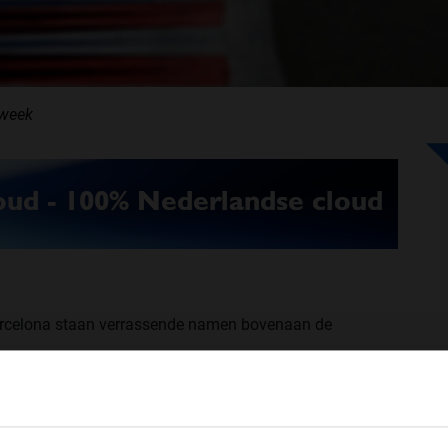
tweek
 Barcelona staan verrassende namen bovenaan de
 de Toro Rosso-coureurs Alexander Albon en Daniil
WELKOM BIJ GRAND PRIX RADIO
Verstappen zette de zestiende tijd op de klokken.