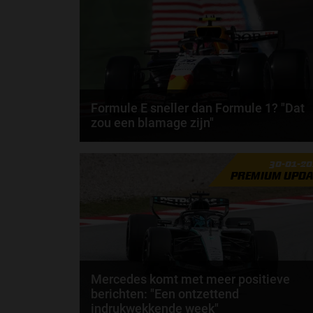
Formule E sneller dan Formule 1? "Dat
zou een blamage zijn"
Volgens voormalig Formule E-kampioen Lucas di
30-01-2
Grassi zijn Formule E-auto’s binnen een paar jaar
PREMIUM UPDA
op...
door
Björn Smit
Mercedes komt met meer positieve
berichten: "Een ontzettend
indrukwekkende week"