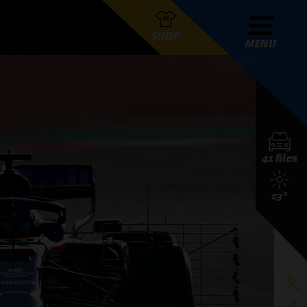
SHOP
MENU
R GRAND PRIX RADIO
41 files
DERS
23°
D PRIX RADIO TEAM
D PRIX RADIO ACTIES