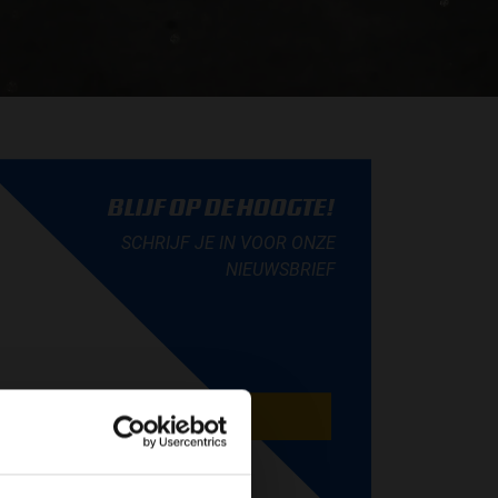
BLIJF OP DE HOOGTE!
SCHRIJF JE IN VOOR ONZE
NIEUWSBRIEF
AANMELDEN