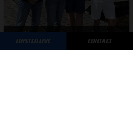
F1 aan Tafel: Verstappen voorziet geen toekomst in Formule 1
LUISTER LIVE
CONTACT
06-08-2026
Toine van Peperstraten presenteert F1 aan Tafel
05-08-2026