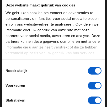
daaropvolgende rechte stuk, dat iets korter (maar nog
Deze website maakt gebruik van cookies
steeds vrij lang) is. Het brengt ons ook naar het einde
We gebruiken cookies om content en advertenties te
van Sector 2.
WELKOM BIJ GRAND PRIX RADIO
personaliseren, om functies voor social media te bieden
en om ons websiteverkeer te analyseren. Ook delen we
informatie over uw gebruik van onze site met onze
Ben je 24 jaar of ouder?
partners voor social media, adverteren en analyse. Deze
Pas je advertentie instellingen aan en klik hieronder om
partners kunnen deze gegevens combineren met andere
door te gaan naar de website!
informatie die u aan ze heeft verstrekt of die ze hebben
verzameld op basis van uw gebruik van hun services.
Advertentie instellingen
Toon alle alcoholische drankenadvertenties (18+)
Toestemmingsselectie
Toon alle kansspelenadvertenties (24+)
Noodzakelijk
Meer informatie?
Voorkeuren
Foto:
Red Bull Content Pool
JONGER DAN 24
Statistieken
Het mooie van deze tweede sector is de vele
24 JAAR OF OUDER