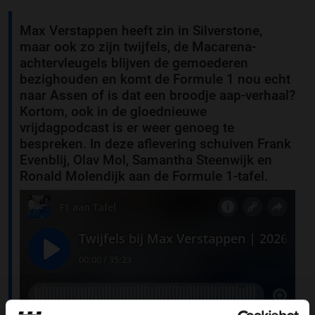
Max Verstappen heeft zin in Silverstone,
maar ook zo zijn twijfels, de Macarena-
achtervleugels blijven de gemoederen
bezighouden en komt de Formule 1 nou echt
naar Assen of is dat een broodje aap-verhaal?
Kortom, ook in de gloednieuwe
vrijdagpodcast is er weer genoeg te
bespreken. In deze aflevering schuiven Frank
Evenblij, Olav Mol, Samantha Steenwijk en
Ronald Molendijk aan de Formule 1-tafel.