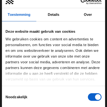
Win prijzen in podcast F1 aan Tafel
Toestemming
Details
Over
Natuurlijk zijn er ook weer prijzen te verdienen tijdens
het spel
Raad het Autogeluid
. Wat te denken van een
volle tank brandstof voor je personenauto bij TinQ, de
Deze website maakt gebruik van cookies
Flitsmeister DOT, een jaar abonnement op het
We gebruiken cookies om content en advertenties te
toonaangevende auto magazine Carros én twee
WELKOM BIJ GRAND PRIX RADIO
personaliseren, om functies voor social media te bieden
toegangskaarten voor het grootste voertuigenmuseum
en om ons websiteverkeer te analyseren. Ook delen we
van Europa: De Metropole Experience in Druten?
informatie over uw gebruik van onze site met onze
Ben je 24 jaar of ouder?
Redenen genoeg om ook deze aflevering weer te
partners voor social media, adverteren en analyse. Deze
Pas je advertentie instellingen aan en klik hieronder om
luisteren of via KIJK.nl te kijken naar F1 aan Tafel.
partners kunnen deze gegevens combineren met andere
door te gaan naar de website!
informatie die u aan ze heeft verstrekt of die ze hebben
Disclaimer:
Alle gebruik van hetgeen in deze podcast
verzameld op basis van uw gebruik van hun services.
Advertentie instellingen
'F1 aan Tafel' wordt opgemerkt is ongeoorloofd zonder
expliciete schriftelijke toestemming ter zake verkregen
Toon alle alcoholische drankenadvertenties (18+)
Toestemmingsselectie
van Grand Prix Radio en met inachtneming van een
Toon alle kansspelenadvertenties (24+)
Noodzakelijk
duidelijke bronvermelding met link.
Meer informatie?