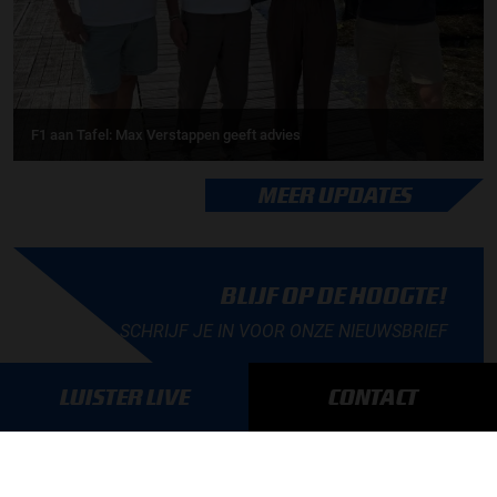
F1 aan Tafel: Max Verstappen geeft advies
MEER UPDATES
BLIJF OP DE HOOGTE!
SCHRIJF JE IN VOOR ONZE NIEUWSBRIEF
LUISTER LIVE
CONTACT