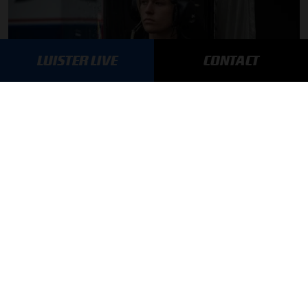
LUISTER LIVE
CONTACT
Daniëlle Geel en Werner Budding te gast in F1 aan Tafel
31-07-2026
F1 aan Tafel: De meerwaarde van Max