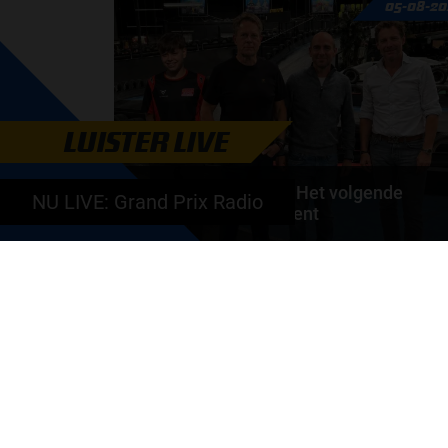
05-08-20
de motorfabrikanten zaten niet op één lijn en...
door
de redactie van Grand Prix Radio
LUISTER LIVE
Autosport aan Tafel: Het volgende
NU LIVE: Grand Prix Radio
Nederlandse racetalent
Hoe klim je naar te top in de racewereld? Wat is er
nodig om alles uit je carrière te halen? En hoe...
door
de redactie van Grand Prix Radio
GA SNEL NAAR…