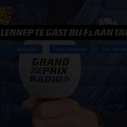
F1 TEAMS KAMPIOENSCHAP
MAX VERSTAPPEN
LENNEP TE GAST BIJ F1 AAN TA
RACE GEMIST
Jeroen Mul
Frans Verschuur
Gijs van Le
AANMELDEN NIEUWSBRIEF
NEEM CONTACT OP