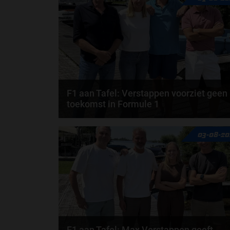
F1 aan Tafel: Verstappen voorziet geen
toekomst in Formule 1
Max Verstappen wil géén Formule 1-team, de FIA e
03-08-20
de motorfabrikanten zaten niet op één lijn en...
door
de redactie van Grand Prix Radio
F1 aan Tafel: Max Verstappen geeft