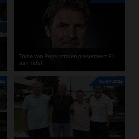
Toine van Peperstraten presenteert F1
aan Tafel
n
Rob van Someren, Beitske Visser en Frans
26
31-07-2026
Verschuur schuiven aan in de nieuwe F1 aan Tafel.
Iedere...
door
Tim Koenders