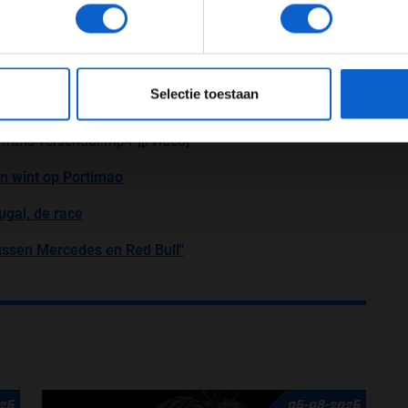
 Compleet en inclusief retourvlucht op zondag,
JONGER DAN 24
24 JAAR OF OUDER
 om kans te maken.
 beluisteren op GrandPrixRadio.nl en in je favoriete
eeg ons
privacybeleid
voor meer informatie over gegevensgebruik en -bes
Selectie toestaan
ps://www.grandprixradio.nl/wp-
rans-verschuur.mp4"][/video]
n wint op Portimao
ugal, de race
tussen Mercedes en Red Bull"
26
06-08-2026