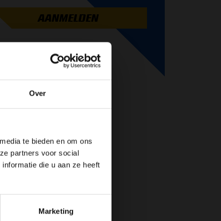
AANMELDEN
Over
de website!
 media te bieden en om ons
ze partners voor social
nformatie die u aan ze heeft
Marketing