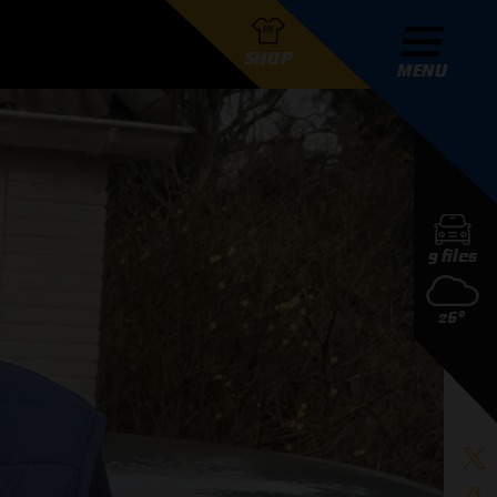
SHOP
MENU
R GRAND PRIX RADIO
9 files
DERS
26°
D PRIX RADIO TEAM
D PRIX RADIO ACTIES