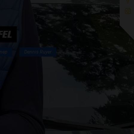
FEL
nnep
Dennis Ruyer