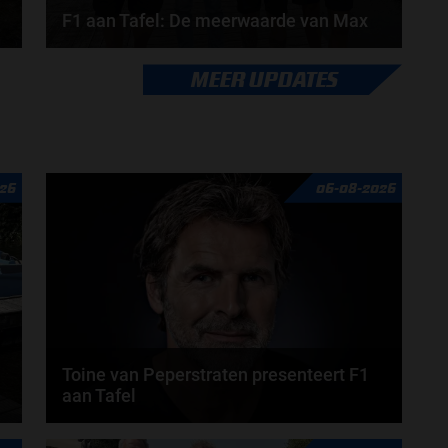
F1 aan Tafel: De meerwaarde van Max
Geen enkele sensor kan wat Max Verstappen voelt,
MEER UPDATES
Formule 1-CEO Stefano Domenicali zorgt voor...
door
de redactie van Grand Prix Radio
26
06-08-2026
Toine van Peperstraten presenteert F1
aan Tafel
n
Rob van Someren, Beitske Visser en Frans