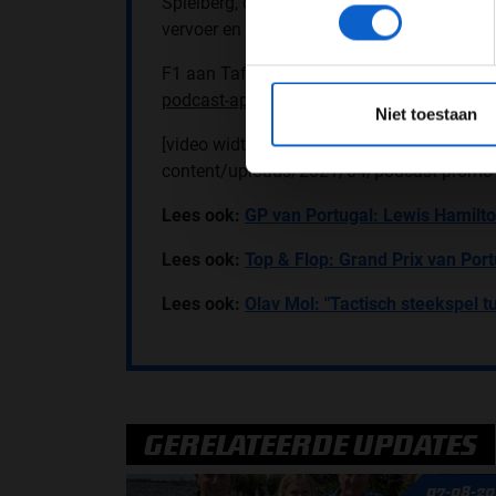
Spielberg, deze zomer met je beste maatje!
vervoer en toegang tot het circuit. Luister
F1 aan Tafel is vanaf vanavond 21.00 uur te
*Raadpl
podcast-app
.
Niet toestaan
[video width="848" height="848" mp4="htt
content/uploads/2021/04/podcast-promo-f
Lees ook:
GP van Portugal: Lewis Hamilto
Lees ook:
Top & Flop: Grand Prix van Port
Lees ook:
Olav Mol: "Tactisch steekspel 
GERELATEERDE UPDATES
07-08-20