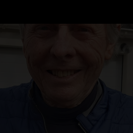
GRAND PRIX UPDATES
OVE
F1 UPDATES
FOUN
F1 KWALIFICATIES
GRAN
F1 RACES
GRAN
F1 KALENDER
F1 COUREURS KAMPIOENSCHAP