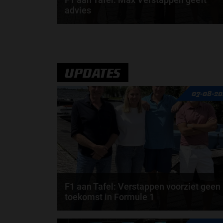
advies
Max Verstappen adviseert Red Bull. Gaat George
Russell weg bij Mercedes? En moet de budgetcap...
door
de redactie van Grand Prix Radio
UPDATES
07-08-20
F1 aan Tafel: Verstappen voorziet geen
toekomst in Formule 1
Max Verstappen wil géén Formule 1-team, de FIA e