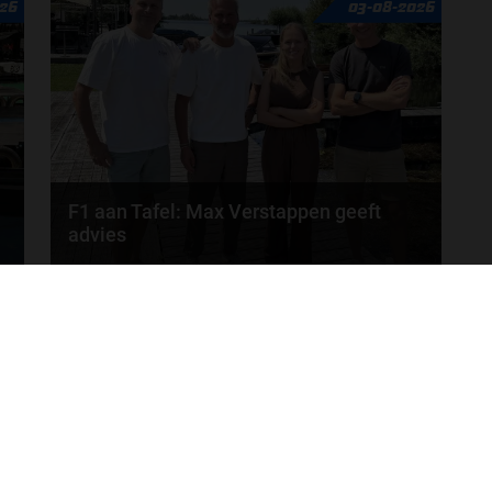
26
03-08-2026
Verschuur schuiven aan in de nieuwe F1 aan Tafel.
Iedere...
door
Tim Koenders
F1 aan Tafel: Max Verstappen geeft
advies
Max Verstappen adviseert Red Bull. Gaat George
MEER UPDATES
Russell weg bij Mercedes? En moet de budgetcap...
door
de redactie van Grand Prix Radio
ONLINE RADIO LUISTEREN